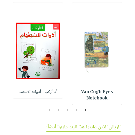
Van Cogh Eyes
أنا أركب - أدوات الاستف
 1
Notebook
5
4
3
2
1
الزبائن الذين عاينوا هذا البند عاينوا أيضاً: