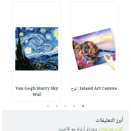
Island Art Canvas : لوح
Van Gogh Starry Sky
as
Wal
5
4
3
2
1
أبرز التعليقات
أكتب تعليقاتك
وشارك أراءك مع الأخرين