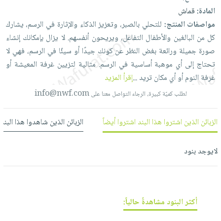
العناية
الأكثر
شحن
المادة:
قماش
أدوات
بالأسنان
مبيعاً
مجاني
مواصفات المنتج:
للتحلي
بالصبر،
وتعزيز
الذكاء
والإثارة
في
الرسم،
يشارك
المائدة
الحمية
العودة
كل
من
البالغين
والأطفال
التفاعل،
ويريحون
أنفسهم.
لا
يزال
بإمكانك
إنشاء
بنود
الأوعية
والتغذية
للمدارس
صورة
جميلة
ورائعة
بغض
النظر
عن
كونك
جيدًا
أو
سيئًا
في
الرسم،
فهي
لا
مختارة
والتخزين
اشتراكات
اكسسوارات
تحتاج
إلى
أي
موهبة
أساسية
في
الرسم.
مثالية
لتزيين
غرفة
المعيشة
أو
أدوات
كتب
كل
غرفة
النوم
أو
أي
مكان
تريد
...
إقرأ المزيد
بحث
المطبخ
الاشتراكات
اكسسوارات
info@nwf.com
متقدم
لطلب كميّة كبيرة، الرجاء التواصل معنا على
منزلية
صندوق
القراءة
اكسسوارات
الزبائن الذين اشتروا هذا البند اشتروا أيضاً
الزبائن الذين شاهدوا هذا البند
نيل
iKitab
ملابس
وفرات
بلا
مطرزات
لايوجد بنود
حدود
عن
حقائب
حسابك
الشركة
حلي
لائحة
سياسة
عناية
أكثر البنود مشاهدةً حالياً:
الأمنيات
الشركة
بالذات