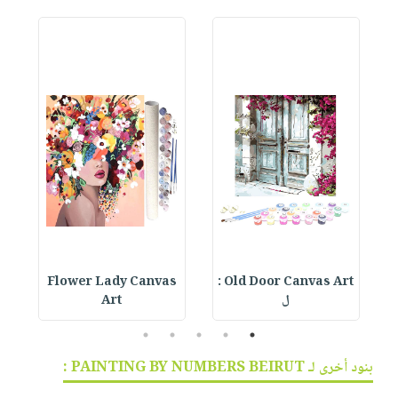
s
Flower Lady Canvas
Old Door Canvas Art :
ل
Art
5
4
3
2
1
بنود أخرى لـ PAINTING BY NUMBERS BEIRUT :