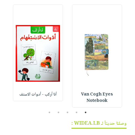
Van Cogh Eyes
أنا أركب - أدوات الاستف
 1
Notebook
5
4
3
2
1
وصلنا حديثاً لـ WIDEA.LB :