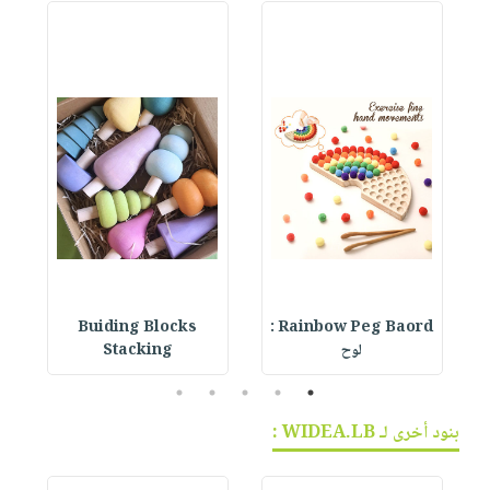
Buiding Blocks
Rainbow Peg Baord :
لوح
Stacking
5
4
3
2
1
بنود أخرى لـ WIDEA.LB :