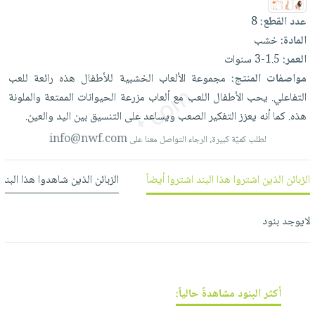
العناية
الأكثر
شحن
أدوات
عدد القطع:
8
بالأسنان
مبيعاً
مجاني
المائدة
المادة:
خشب
الحمية
العودة
بنود
الأوعية
العمر:
1.5-3 سنوات
والتغذية
للمدارس
مختارة
والتخزين
مواصفات المنتج:
مجموعة
الألعاب
الخشبية
للأطفال
هذه
رائعة
للعب
اشتراكات
اكسسوارات
التفاعلي.
يحب
الأطفال
اللعب
مع
ألعاب
مزرعة
الحيوانات
الممتعة
والملونة
أدوات
كتب
كل
بحث
هذه.
كما
أنه
يعزز
التفكير
الصعب
ويساعد
على
التنسيق
بين
اليد
والعين.
المطبخ
الاشتراكات
اكسسوارات
متقدم
info@nwf.com
لطلب كميّة كبيرة، الرجاء التواصل معنا على
منزلية
صندوق
القراءة
اكسسوارات
الزبائن الذين اشتروا هذا البند اشتروا أيضاً
الزبائن الذين شاهدوا هذا البند
نيل
iKitab
ملابس
وفرات
بلا
مطرزات
لايوجد بنود
حدود
عن
حقائب
حسابك
الشركة
حلي
لائحة
سياسة
عناية
الأمنيات
الشركة
أكثر البنود مشاهدةً حالياً:
بالذات