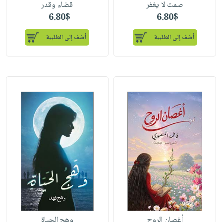
صمت لا يغفر
قضاء وقدر
6.80$
6.80$
أضف إلى الطلبية
أضف إلى الطلبية
أغصان الروح
وهج الحياة