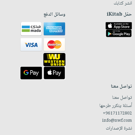
انشر كتابك
حمّل iKitab
وسائل الدفع
تواصل معنا
تواصل معنا
أسئلة يتكرر طرحها
+96171172802
info@nwf.com
نشرة الإصدارات