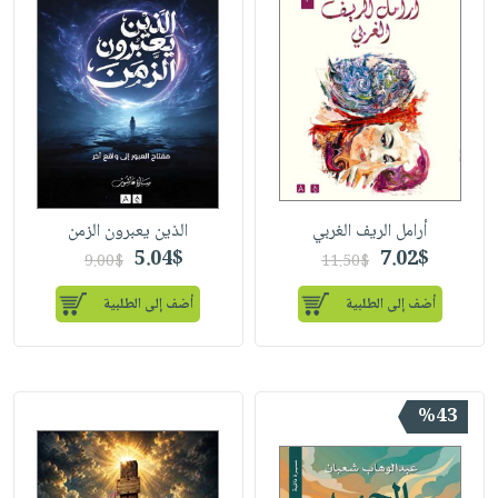
صابون
فيديوهات
عربة
أطفال
أسئلة
التسوق
مناسبات
يتكرر
طرحها
نشرة
الإصدارات
خدمات
نيل
وفرات
أرامل الريف الغربي
الذين يعبرون الزمن
انشر
5.04$
7.02$
9.00$
11.50$
كتابك
أضف إلى الطلبية
أضف إلى الطلبية
تواصل
معنا
%43