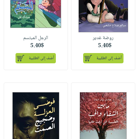
روضة غدير
الرجل المبتسم
5.40$
5.40$
أضف إلى الطلبية
أضف إلى الطلبية