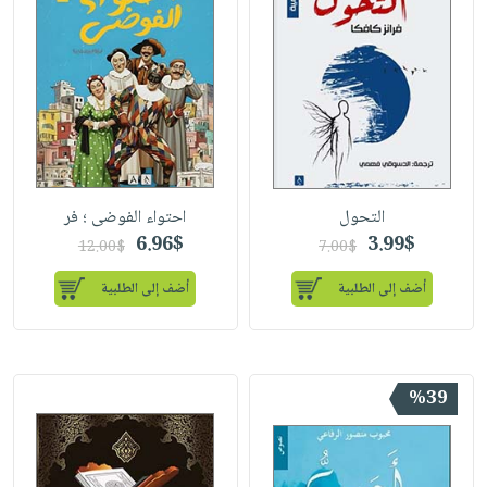
التحول
احتواء الفوضى ؛ فر
6.96$
3.99$
12.00$
7.00$
أضف إلى الطلبية
أضف إلى الطلبية
%39