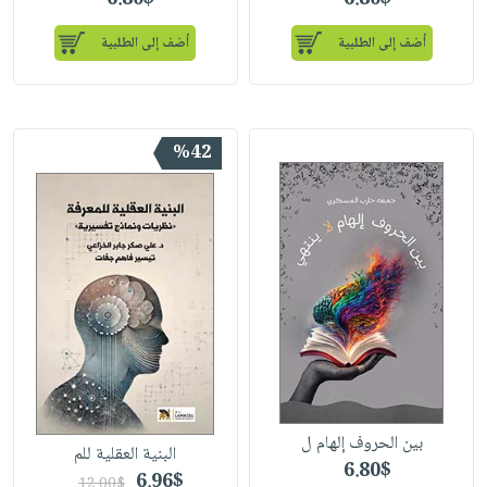
6.80$
6.80$
أضف إلى الطلبية
أضف إلى الطلبية
%42
بين الحروف إلهام ل
البنية العقلية للم
6.80$
6.96$
12.00$