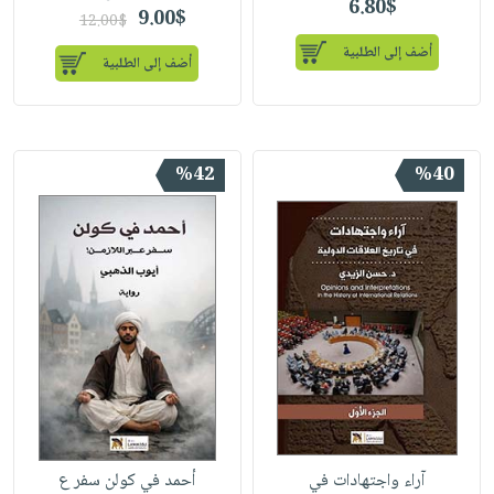
6.80$
9.00$
12.00$
أضف إلى الطلبية
أضف إلى الطلبية
%42
%40
آراء واجتهادات في
أحمد في كولن سفر ع