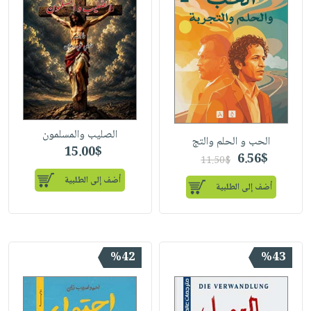
الصليب والمسلمون
الحب و الحلم والتج
15.00$
6.56$
11.50$
أضف إلى الطلبية
أضف إلى الطلبية
%42
%43