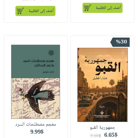
أضف إلى الطلبية
أضف إلى الطلبية
%30
معجم مصطلحات السرد
جمهورية القبو
9.99$
6.65$
9.50$