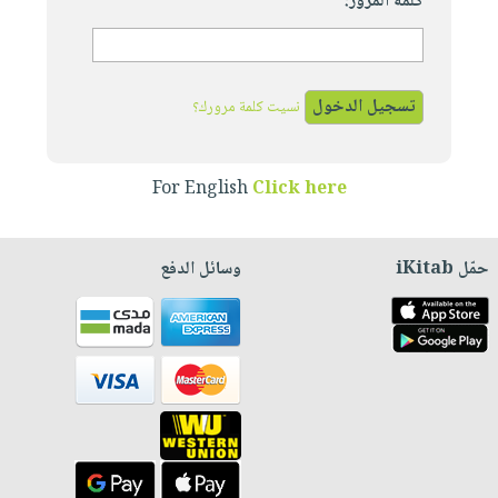
كلمة المرور:
نسيت كلمة مرورك؟
For English
Click here
حمّل iKitab
وسائل الدفع