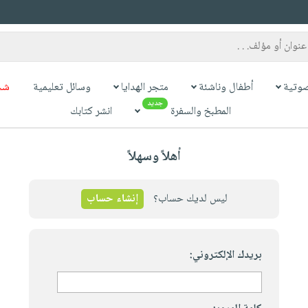
وتية
أطفال وناشئة
متجر الهدايا
وسائل تعليمية
شح
جديد
المطبخ والسفرة
انشر كتابك
أهلاً وسهلاً
ليس لديك حساب؟
إنشاء حساب
بريدك الإلكتروني: