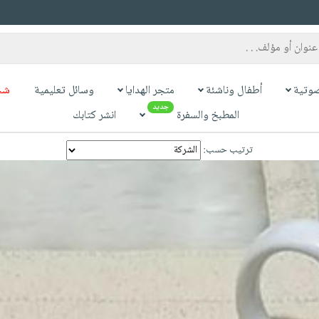
وتية
أطفال وناشئة
متجر الهدايا
وسائل تعليمية
شح
جديد
المطبخ والسفرة
انشر كتابك
ترتيب حسب: