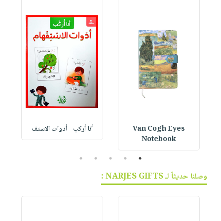
Van Cogh Eyes
أنا أركب - أدوات الاستف
 1
Notebook
5
4
3
2
1
وصلنا حديثاً لـ NARJES GIFTS :