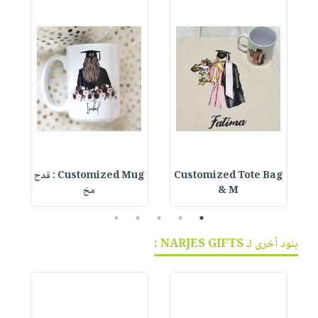
Customized Tote Bag
Customized Mug : قدح
& M
مخ
5
4
3
2
1
بنود أخرى لـ NARJES GIFTS :