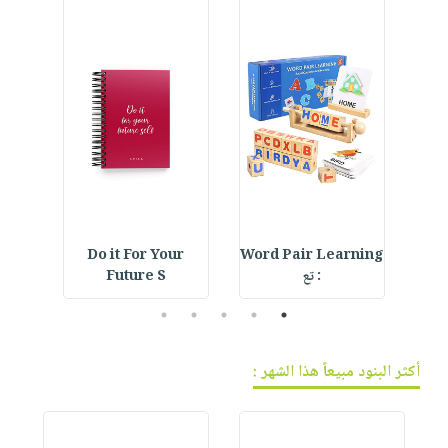
فيديوهات
صابون
عربة
أسئلة
التسوق
أطفال
يتكرر
مناسبات
طرحها
نشرة
الإصدارات
خدمات
نيل
وفرات
انشر
كتابك
Do it For Your
Word Pair Learning
De
تواصل
: تع
Future S
معنا
5
4
3
2
1
أكثر البنود مبيعاً هذا الشهر :