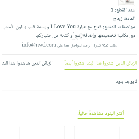
العناية
الأكثر
شحن
أدوات
عدد القطع:
1
بالأسنان
مبيعاً
مجاني
المائدة
المادة:
زجاج
الحمية
العودة
بنود
الأوعية
مواصفات المنتج:
قدح
مع
عبارة
You
Love
I
ورسمة
قلب
باللون
الأحمر
والتغذية
للمدارس
مختارة
والتخزين
مع
إمكانية
تخصيصها
وإضافة
إسم
أو
كتابة
من
إختياركم.
اشتراكات
اكسسوارات
أدوات
info@nwf.com
لطلب كميّة كبيرة، الرجاء التواصل معنا على
كتب
كل
بحث
المطبخ
الاشتراكات
اكسسوارات
متقدم
الزبائن الذين اشتروا هذا البند اشتروا أيضاً
الزبائن الذين شاهدوا هذا البند
منزلية
صندوق
القراءة
اكسسوارات
لايوجد بنود
نيل
iKitab
ملابس
وفرات
بلا
مطرزات
حدود
عن
حقائب
حسابك
الشركة
أكثر البنود مشاهدةً حالياً:
حلي
لائحة
سياسة
عناية
الأمنيات
الشركة
بالذات