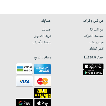
عن نيل وفرات
حسابك
عن الشركة
حسابك
سياسة الشركة
عربة التسوق
فيديوهات
لائحة الأمنيات
انشر كتابك
حمّل iKitab
وسائل الدفع