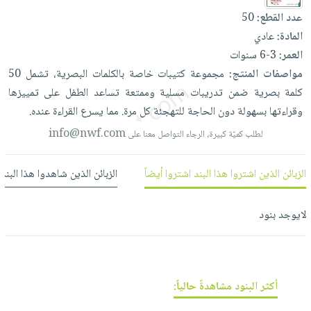
العناية
الأكثر
شحن
عدد القطع:
50
أدوات
بالأسنان
مبيعاً
مجاني
المادة:
عادي
المائدة
الحمية
العودة
العمر:
3-6 سنوات
بنود
الأوعية
والتغذية
للمدارس
مواصفات المنتج:
مجموعة
كتيبات
خاصة
بالكلمات
البصرية،
تشمل
50
مختارة
والتخزين
اشتراكات
اكسسوارات
كلمة
بصرية
ضمن
تدريبات
مسلية
وممتعة
تساعد
الطفل
على
تمييزها
أدوات
كتب
كل
وقراءتها
بسهولة
دون
الحاجة
للتهجئة
كل
مرة.
مما
يسرع
القراءة
عنده.
بحث
المطبخ
الاشتراكات
اكسسوارات
متقدم
info@nwf.com
لطلب كميّة كبيرة، الرجاء التواصل معنا على
منزلية
صندوق
القراءة
اكسسوارات
الزبائن الذين اشتروا هذا البند اشتروا أيضاً
الزبائن الذين شاهدوا هذا البند
نيل
iKitab
ملابس
وفرات
بلا
مطرزات
لايوجد بنود
حدود
عن
حقائب
حسابك
الشركة
حلي
لائحة
سياسة
عناية
أكثر البنود مشاهدةً حالياً:
الأمنيات
الشركة
بالذات