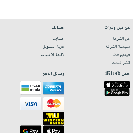
عن نيل وفرات
حسابك
عن الشركة
حسابك
سياسة الشركة
عربة التسوق
فيديوهات
لائحة الأمنيات
انشر كتابك
حمّل iKitab
وسائل الدفع