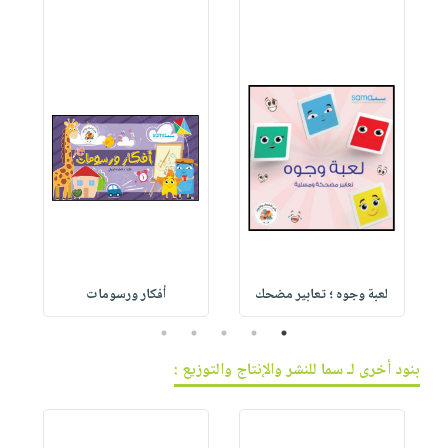
لعبة وجوه ؛ تعابير مضحك
أفكار ورسومات
5
4
3
2
1
بنود أخرى لـ سما للنشر والإنتاج والتوزيع :