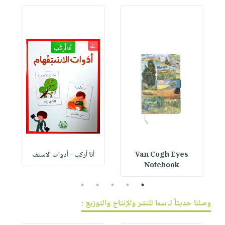
Van Cogh Eyes
أنا أركب - أدوات الاستف
 1
Notebook
5
4
3
2
1
وصلنا حديثاً لـ سما للنشر والإنتاج والتوزيع :