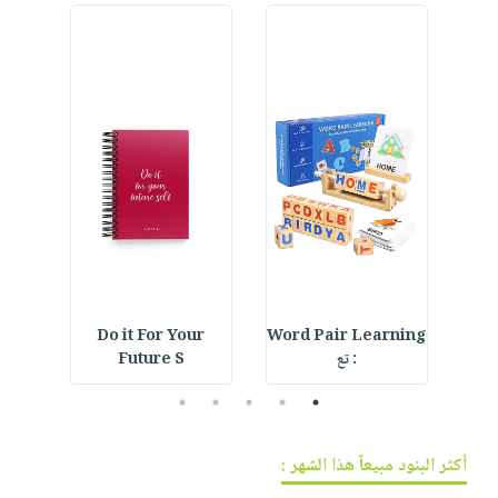
فيديوهات
صابون
عربة
أسئلة
التسوق
أطفال
يتكرر
مناسبات
طرحها
نشرة
الإصدارات
خدمات
نيل
وفرات
انشر
كتابك
تواصل
معنا
Do it For Your
Word Pair Learning
De
: تع
Future S
5
4
3
2
1
أكثر البنود مبيعاً هذا الشهر :