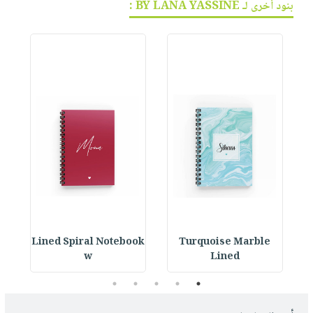
بنود أخرى لـ BY LANA YASSINE :
ok
Lined Spiral Notebook
Turquoise Marble
L
w
Lined
5
4
3
2
1