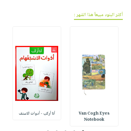
أكثر البنود مبيعاً هذا الشهر :
Van Cogh Eyes
أنا أركب - أدوات الاستف
 1
Notebook
5
4
3
2
1