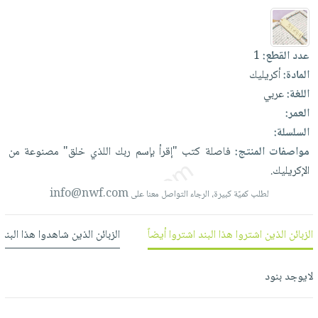
العناية
الأكثر
شحن
أدوات
بالأسنان
مبيعاً
مجاني
المائدة
الحمية
العودة
عدد القطع:
1
بنود
الأوعية
والتغذية
للمدارس
المادة:
أكريليك
مختارة
والتخزين
اشتراكات
اكسسوارات
اللغة:
عربي
أدوات
كتب
كل
العمر:
بحث
المطبخ
الاشتراكات
اكسسوارات
السلسلة:
متقدم
منزلية
مواصفات المنتج:
فاصلة
كتب
"إقرأ
بإسم
ربك
اللذي
خلق"
مصنوعة
من
صندوق
الإكريليك.
القراءة
اكسسوارات
نيل
iKitab
info@nwf.com
ملابس
لطلب كميّة كبيرة، الرجاء التواصل معنا على
وفرات
بلا
مطرزات
حدود
الزبائن الذين اشتروا هذا البند اشتروا أيضاً
الزبائن الذين شاهدوا هذا البند
عن
حقائب
حسابك
الشركة
حلي
لائحة
لايوجد بنود
سياسة
عناية
الأمنيات
الشركة
بالذات