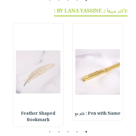
الأكثر مبيعاً لـ BY LANA YASSINE :
Pen with Name : قلم مع
Feather Shaped
 &
Bookmark
5
4
3
2
1