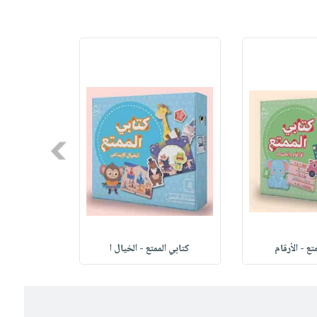
Next
تع - الأرقام
كتابي الممتع - الخيال ا
كتابي ال