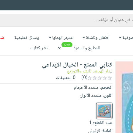
وتية
أطفال وناشئة
متجر الهدايا
وسائل تعليمية
شح
جديد
المطبخ والسفرة
انشر كتابك
كتابي الممتع - الخيال الإبداعي
لـ
دار الهدهد للنشر والتوزيع
(0)
0 التعليقات
الحجم:
متعدد الأحجام
اللون:
متعدد الألوان
عدد القطع:
1
المادة:
كرتوني