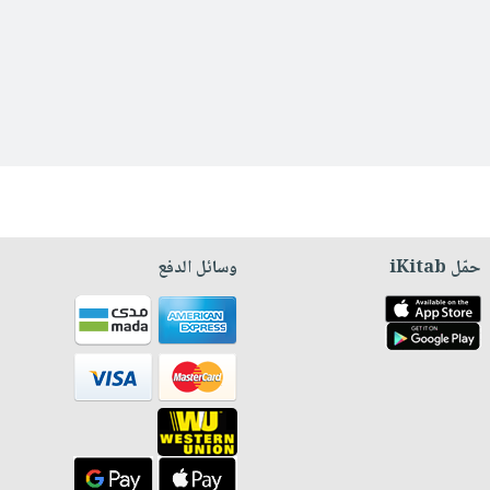
حمّل iKitab
وسائل الدفع