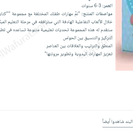
العمر:
3-6 سنوات
مواصفات المنتج:
"نمِّ
مهارات
طفلك
المختلفة
مع
مجموعة
""كتا
خلال
الألعاب
التفاعلية
الهادفة
التي
سترافقه
في
مرحلة
التعليم
المبك
ستقدم
له
هذه
المجموعة
تحديات
تعليمية
متنوعة
تساعده
في
تطو
التركيز
والتنسيق
بين
الحواس
المنطق
والترتيب
والعلاقات
بين
العناصر
تعزيز
المهارات
اليدوية
وتطوير
مرونتها"
البند شاهدوا أيضاً