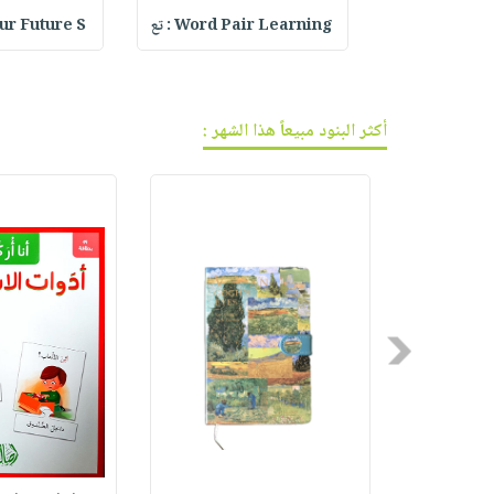
فيديوهات
صابون
عربة
Strawberry H
Word Pair Learning : تع
our Future S
أسئلة
التسوق
أطفال
يتكرر
مناسبات
طرحها
نشرة
الإصدارات
خدمات
أكثر البنود مبيعاً هذا الشهر :
نيل
وفرات
انشر
كتابك
تواصل
معنا
Previous