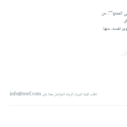
بي
الممتع""،
من
ر.
ير
نفسه،
منها:
info@nwf.com
لطلب كميّة كبيرة، الرجاء التواصل معنا على