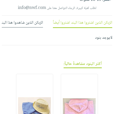
العناية
الأكثر
شحن
أدوات
info@nwf.com
لطلب كميّة كبيرة، الرجاء التواصل معنا على
بالأسنان
مبيعاً
مجاني
المائدة
الحمية
العودة
بنود
الأوعية
الزبائن الذين اشتروا هذا البند اشتروا أيضاً
الزبائن الذين شاهدوا هذا البند
والتغذية
للمدارس
مختارة
والتخزين
اشتراكات
اكسسوارات
أدوات
لايوجد بنود
كتب
كل
بحث
المطبخ
الاشتراكات
اكسسوارات
متقدم
منزلية
صندوق
القراءة
اكسسوارات
أكثر البنود مشاهدةً حالياً:
نيل
iKitab
ملابس
وفرات
بلا
مطرزات
حدود
عن
حقائب
حسابك
الشركة
حلي
لائحة
سياسة
عناية
الأمنيات
الشركة
بالذات