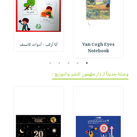
Van Cogh Eyes
أنا أركب - أدوات الاستف
 1
Notebook
5
4
3
2
1
وصلنا حديثاً لـ دار ملهمون للنشر والتوزيع :