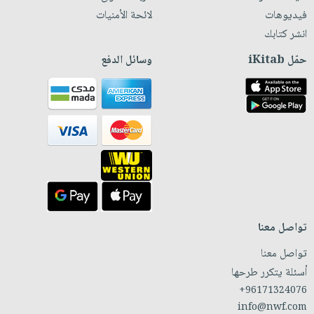
فيديوهات
لائحة الأمنيات
انشر كتابك
حمّل iKitab
وسائل الدفع
تواصل معنا
تواصل معنا
أسئلة يتكرر طرحها
+96171324076
info@nwf.com