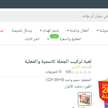
وتية
أطفال وناشئة
متجر الهدايا
وسائل تعليمية
شح
جديد
المطبخ والسفرة
انشر كتابك
لعبة تركيب الجملة الاسمية والفعلية
لـ
محمد الغروي
(0)
0 التعليقات
الحجم:
حجم واحد (0×30×23)
اللون:
متعدد الألوان