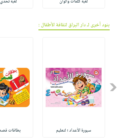
وف العرب
لعبة كلمات وألوان
لعبة تحدي ا
بنود أخرى لـ دار البراق لثقافة الأطفال :
Previous
ان في ال
سبورة الأعداد ؛ لتعليم
بطاقات قصص