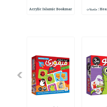
ملصقات
Acrylic Islamic Bookmar
حقيبة مسر
Next