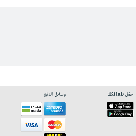
حمّل iKitab
وسائل الدفع