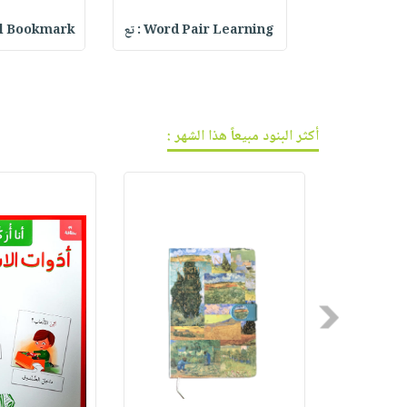
فيديوهات
صابون
عربة
أسئلة
Beurer KS 22
Word Pair Learning : تع
rystal Bookmark
التسوق
أطفال
يتكرر
مناسبات
طرحها
نشرة
الإصدارات
خدمات
نيل
أكثر البنود مبيعاً هذا الشهر :
وفرات
انشر
كتابك
تواصل
معنا
Previous