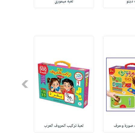
 دينو
لعبة ميموري
لعبة الح
Next
يب صورة وحرف
لعبة تركيب الحروف العرب
لعبة كتا