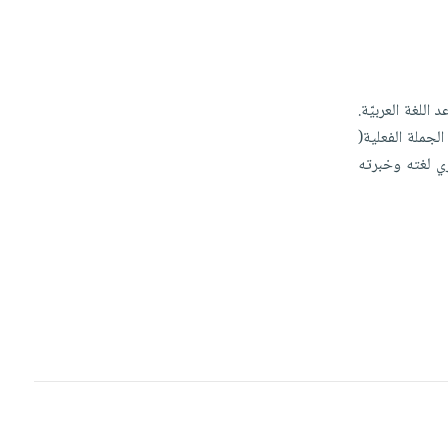
عد
اللغة
العربيّة.
الجملة
الفعلية(
ري
لغته
وخبرته