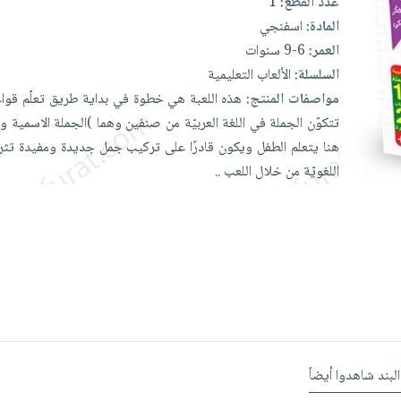
عدد القطع:
1
المادة:
اسفنجي
العمر:
6-9 سنوات
السلسلة:
الألعاب التعليمية
مواصفات المنتج:
هذه
اللعبة
هي
خطوة
في
بداية
طريق
تعلّم
قوا
تتكوّن
الجملة
في
اللغة
العربيّة
من
صنفين
وهما
)الجملة
الاسمية و
هنا
يتعلم
الطفل
ويكون
قادرًا
على
تركيب
جمل جديدة
ومفيدة
تث
اللغويّة
من خلال
اللعب
..
البند شاهدوا أيضاً