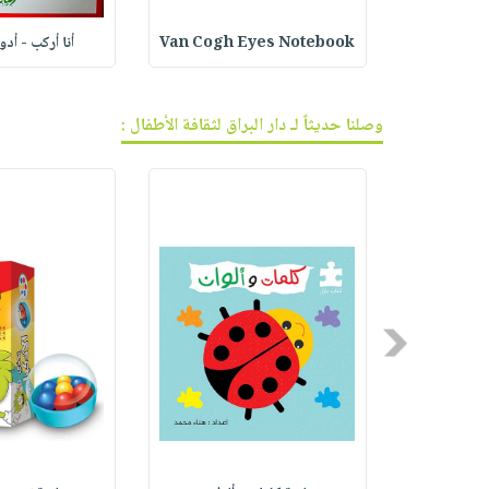
ف الجر
Van Cogh Eyes Notebook
أنا أركب - أد
وصلنا حديثاً لـ دار البراق لثقافة الأطفال :
Previous