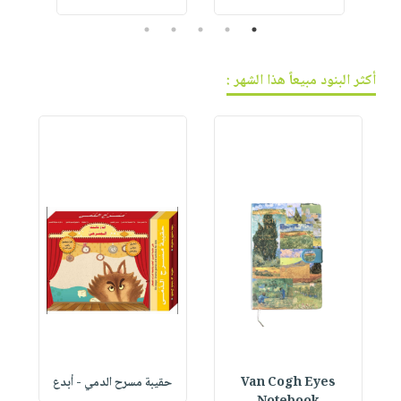
5
4
3
2
1
أكثر البنود مبيعاً هذا الشهر :
B
Van Cogh Eyes
حقيبة مسرح الدمي - أبدع
p