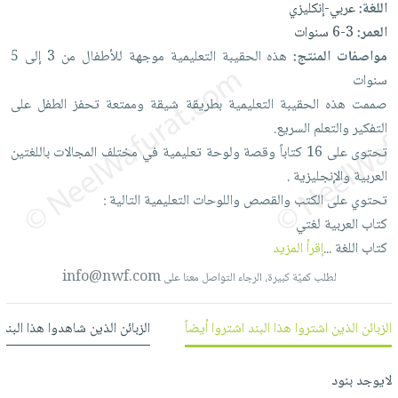
اللغة:
عربي-إنكليزي
العناية
الأكثر
شحن
أدوات
العمر:
3-6 سنوات
بالأسنان
مبيعاً
مجاني
المائدة
مواصفات المنتج:
هذه
الحقيبة
التعليمية
موجهة
للأطفال
من
3
إلى
5
الحمية
العودة
بنود
الأوعية
سنوات
والتغذية
للمدارس
مختارة
والتخزين
اشتراكات
صممت
هذه
الحقيبة
التعليمية
بطريقة
شيقة
وممتعة
تحفز
الطفل
على
اكسسوارات
أدوات
التفكير
والتعلم
السريع.
كتب
كل
بحث
المطبخ
تحتوى
على
16
كتاباً
وقصة
ولوحة
تعليمية
في
مختلف
المجالات
باللغتين
الاشتراكات
اكسسوارات
متقدم
العربية
والإنجليزية
.
منزلية
صندوق
تحتوي
على
الكتب
والقصص
واللوحات
التعليمية
التالية
:
القراءة
اكسسوارات
كتاب
العربية
لغتي
نيل
iKitab
ملابس
كتاب
اللغة
...
إقرأ المزيد
وفرات
بلا
مطرزات
info@nwf.com
لطلب كميّة كبيرة، الرجاء التواصل معنا على
حدود
عن
حقائب
حسابك
الشركة
حلي
الزبائن الذين اشتروا هذا البند اشتروا أيضاً
الزبائن الذين شاهدوا هذا البند
لائحة
سياسة
عناية
الأمنيات
الشركة
بالذات
لايوجد بنود