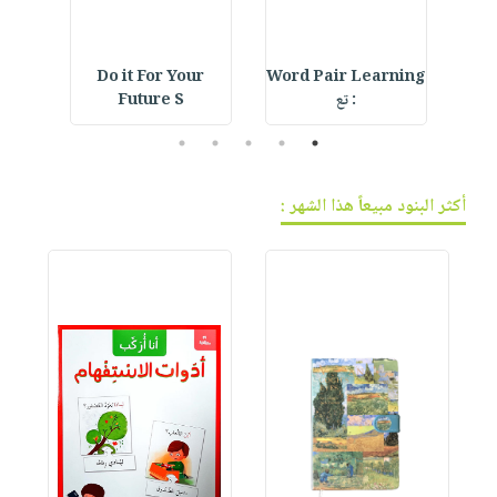
Do it For Your
Word Pair Learning
De
: تع
Future S
5
4
3
2
1
أكثر البنود مبيعاً هذا الشهر :