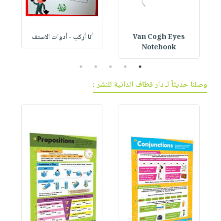
Van Cogh Eyes
أنا أركب - أدوات الاستف
 1
Notebook
5
4
3
2
1
وصلنا حديثاً لـ دار قطاف الدانية للنشر :