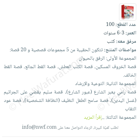
العناية
الأكثر
شحن
أدوات
بالأسنان
مبيعاً
مجاني
المائدة
الحمية
العودة
عدد القطع:
100
بنود
الأوعية
والتغذية
للمدارس
العمر:
3-6 سنوات
مختارة
والتخزين
اشتراكات
اكسسوارات
مرفق معه:
كتب
أدوات
كتب
كل
مواصفات المنتج:
تتكون
الحقيبة
من
5
مجموعات
قصصية
و
20
قصة:
بحث
المطبخ
الاشتراكات
اكسسوارات
المجموعة
الأولى:
الرفق
بالحيوان
متقدم
منزلية
صندوق
قصة
الخروف
المسكين،
قصة
الكلب
العطش،
قصة
القط
الجائع،
قصة
القط
القراءة
الخائف.
اكسسوارات
نيل
المجموعة
الثانية:
التوعية
والإرشاد
iKitab
ملابس
وفرات
قصة
رامي
يعبر
الشارع
(عبور
الشارع)،
قصة
سليم
يقضي
على
الجراثيم
بلا
مطرزات
(غسل
اليدين)،
قصة
سامح
الطفل
النظيف
(النظافة
الشخصية)،
قصة
عود
حدود
عن
حقائب
حسابك
الثقاب
الشركة
حلي
المجموعة
الثالثة:
...
إقرأ المزيد
لائحة
سياسة
عناية
info@nwf.com
لطلب كميّة كبيرة، الرجاء التواصل معنا على
الأمنيات
الشركة
بالذات