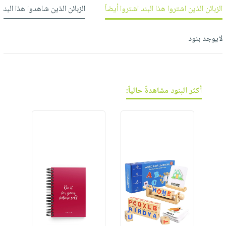
فيديوهات
صابون
عربة
الزبائن الذين اشتروا هذا البند اشتروا أيضاً
الزبائن الذين شاهدوا هذا البند
أسئلة
التسوق
أطفال
يتكرر
مناسبات
لايوجد بنود
طرحها
نشرة
الإصدارات
خدمات
نيل
وفرات
أكثر البنود مشاهدةً حالياً:
انشر
كتابك
تواصل
معنا