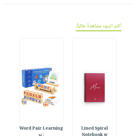
فيديوهات
صابون
عربة
أسئلة
التسوق
أطفال
يتكرر
مناسبات
طرحها
أكثر البنود مشاهدةً حالياً:
نشرة
الإصدارات
خدمات
نيل
وفرات
انشر
كتابك
تواصل
معنا
 Hat
Word Pair Learning
Lined Spiral
Notebook w
: تع