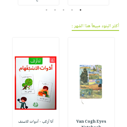
5
4
3
2
1
أكثر البنود مبيعاً هذا الشهر :
Van Cogh Eyes
أنا أركب - أدوات الاستف
 1