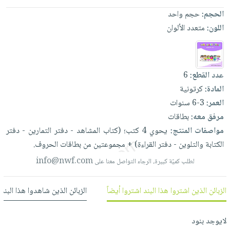
العناية
الأكثر
شحن
أدوات
الحجم:
حجم واحد
بالأسنان
مبيعاً
مجاني
المائدة
اللون:
متعدد الألوان
الحمية
العودة
بنود
الأوعية
والتغذية
للمدارس
مختارة
والتخزين
اشتراكات
اكسسوارات
أدوات
عدد القطع:
6
كتب
كل
بحث
المطبخ
المادة:
كرتونية
الاشتراكات
اكسسوارات
متقدم
العمر:
3-6 سنوات
منزلية
صندوق
مرفق معه:
بطاقات
القراءة
اكسسوارات
مواصفات المنتج:
يحوي
4
كتب؛
(كتاب
المشاهد
-
دفتر
التمارين
-
دفتر
نيل
iKitab
ملابس
الكتابة
والتلوين
-
دفتر
القراءة)
+
مجموعتين
من
بطاقات
الحروف.
وفرات
بلا
مطرزات
info@nwf.com
لطلب كميّة كبيرة، الرجاء التواصل معنا على
حدود
عن
حقائب
حسابك
الشركة
حلي
الزبائن الذين اشتروا هذا البند اشتروا أيضاً
الزبائن الذين شاهدوا هذا البند
لائحة
سياسة
عناية
الأمنيات
الشركة
بالذات
لايوجد بنود