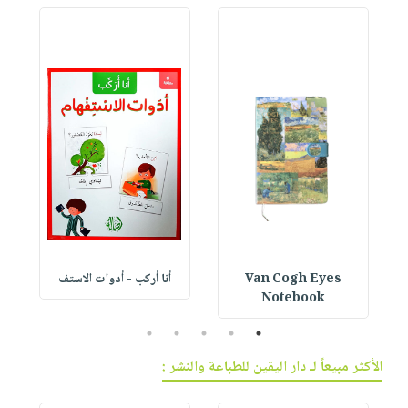
Van Cogh Eyes
أنا أركب - أدوات الاستف
 1
Notebook
5
4
3
2
1
الأكثر مبيعاً لـ دار اليقين للطباعة والنشر :