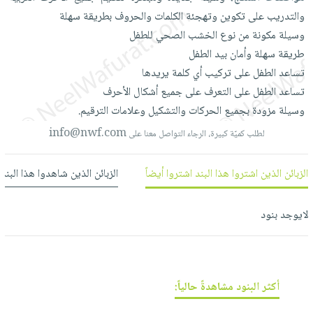
العناية
الأكثر
شحن
والتدريب
على
تكوين
وتهجئة
الكلمات
والحروف
بطريقة
سهلة
أدوات
بالأسنان
مبيعاً
مجاني
وسيلة
مكونة
من
نوع
الخشب
الصحي
للطفل
المائدة
الحمية
العودة
طريقة
سهلة
وأمان
بيد
الطفل
بنود
الأوعية
والتغذية
للمدارس
تساعد
الطفل
على
تركيب
أي
كلمة
يريدها
مختارة
والتخزين
اشتراكات
اكسسوارات
تساعد
الطفل
على
التعرف
على
جميع
أشكال
الأحرف
أدوات
كتب
كل
وسيلة
مزودة
بجميع
الحركات
والتشكيل
وعلامات
الترقيم.
بحث
المطبخ
الاشتراكات
اكسسوارات
info@nwf.com
متقدم
لطلب كميّة كبيرة، الرجاء التواصل معنا على
منزلية
صندوق
القراءة
اكسسوارات
الزبائن الذين اشتروا هذا البند اشتروا أيضاً
الزبائن الذين شاهدوا هذا البند
نيل
iKitab
ملابس
وفرات
بلا
مطرزات
لايوجد بنود
حدود
عن
حقائب
حسابك
الشركة
حلي
لائحة
سياسة
عناية
أكثر البنود مشاهدةً حالياً:
الأمنيات
الشركة
بالذات