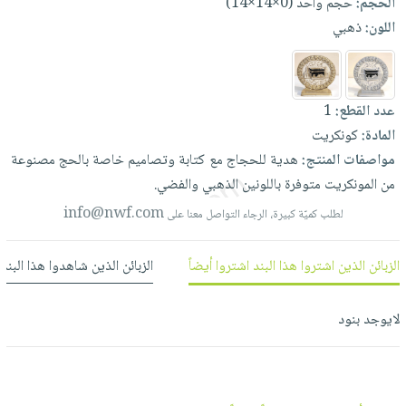
الحجم:
حجم واحد (0×14×14)
العناية
الأكثر
شحن
أدوات
اللون:
ذهبي
بالأسنان
مبيعاً
مجاني
المائدة
الحمية
العودة
بنود
الأوعية
والتغذية
للمدارس
مختارة
والتخزين
اشتراكات
عدد القطع:
1
اكسسوارات
أدوات
المادة:
كونكريت
كتب
كل
بحث
المطبخ
مواصفات المنتج:
هدية
للحجاج
مع
كتابة
وتصاميم
خاصة
بالحج
مصنوعة
الاشتراكات
اكسسوارات
متقدم
من
المونكريت
متوفرة
باللونين
الذهبي
والفضي.
منزلية
صندوق
info@nwf.com
لطلب كميّة كبيرة، الرجاء التواصل معنا على
القراءة
اكسسوارات
نيل
iKitab
ملابس
وفرات
الزبائن الذين اشتروا هذا البند اشتروا أيضاً
الزبائن الذين شاهدوا هذا البند
بلا
مطرزات
حدود
عن
حقائب
حسابك
لايوجد بنود
الشركة
حلي
لائحة
سياسة
عناية
الأمنيات
الشركة
بالذات