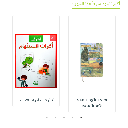
أكثر البنود مبيعاً هذا الشهر :
Van Cogh Eyes
أنا أركب - أدوات الاستف
 1
Notebook
5
4
3
2
1