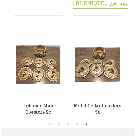
بنود أخرى لـ BE UNIQUE :
Lebanon Map
Metal Cedar Coasters
Coasters Se
Se
5
4
3
2
1