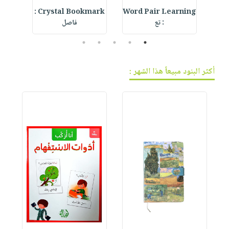
d
Crystal Bookmark :
Word Pair Learning
De
: تع
فاصل
l
5
4
3
2
1
أكثر البنود مبيعاً هذا الشهر :