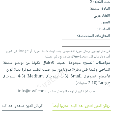
عدد القطع:
2
العناية
الأكثر
شحن
أدوات
المادة:
منشفة
بالأسنان
مبيعاً
مجاني
المائدة
اللغة:
عربي
الحمية
العودة
بنود
الأوعية
العمر:
والتغذية
للمدارس
مختارة
والتخزين
السلسلة:
اشتراكات
اكسسوارات
أدوات
المعلومات المخصصة:
كتب
كل
بحث
المطبخ
الاشتراكات
اكسسوارات
متقدم
في حال تريدون ارسال صورة لتخصيص البند، الرجاء كتابة 'صورة' أو 'image' في المربع
منزلية
صندوق
أعلاه وارسالها الى redas@nwf.com مع رقم الطلبيّة
القراءة
اكسسوارات
مواصفات المنتج:
مجموعة
الصيف
للأطفال
مكونة
من
بونشو
منشفة
نيل
iKitab
ملابس
للشاطئ
وقبعة
قش
مطرزة
يدويا
مع
إسم
حسب
الطلب
متوفرة
بعدة
ألوان.
وفرات
بلا
الأحجام
المتوفرة:
Small
(1-3
سنوات)،
Medium
(4-6
سنوات)،
مطرزات
حدود
Large
(7-10
سنوات).
عن
حقائب
حسابك
الشركة
info@nwf.com
لطلب كميّة كبيرة، الرجاء التواصل معنا على
حلي
لائحة
سياسة
عناية
الأمنيات
الشركة
الزبائن الذين اشتروا هذا البند اشتروا أيضاً
الزبائن الذين شاهدوا هذا البند
بالذات