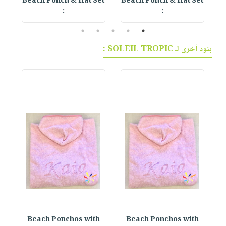
et
Beach Ponch & Hat Set
Beach Ponch & Hat Set
B
:
:
5
4
3
2
1
بنود أخرى لـ SOLEIL TROPIC :
h
Beach Ponchos with
Beach Ponchos with