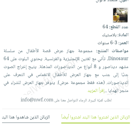
اللون:
متعدد الألوان
العناية
الأكثر
شحن
أدوات
بالأسنان
مبيعاً
مجاني
المائدة
الحمية
العودة
بنود
الأوعية
عدد القطع:
64
والتغذية
للمدارس
مختارة
والتخزين
اشتراكات
المادة:
بلاستيك
اكسسوارات
أدوات
العمر:
3-6 سنوات
كتب
كل
بحث
المطبخ
مواصفات المنتج:
مجموعة
جهاز
عرض
قصة
الأطفال
من
سلسلة
الاشتراكات
اكسسوارات
متقدم
Dinosaur،
تأتي
مع
لغتين
الإنجليزية
والفرنسية.
يحتوي
البلوت
على
64
منزلية
صندوق
مشهد
ديناصور
و
8
أنواع
من
الديناصورات
المذهلة.
يتيح
إخراج
الصوت
القراءة
اكسسوارات
جنبًا
إلى
جنب
مع
جهاز
العرض
للأطفال
الانغماس
في
التعرف
على
نيل
iKitab
ملابس
الديناصورات.
(هذه
فقط
مجموعة
عرض).
يتوفر
جهاز
العرض
للشراء
في
وفرات
بلا
مطرزات
متجر
الهدايا
...
إقرأ المزيد
حدود
عن
حقائب
حسابك
info@nwf.com
لطلب كميّة كبيرة، الرجاء التواصل معنا على
الشركة
حلي
لائحة
سياسة
الزبائن الذين اشتروا هذا البند اشتروا أيضاً
الزبائن الذين شاهدوا هذا البند
عناية
الأمنيات
الشركة
بالذات