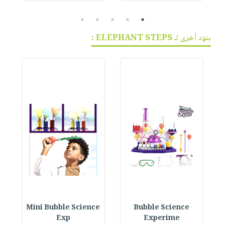
5
4
3
2
1
بنود أخرى لـ ELEPHANT STEPS :
y
Mini Bubble Science
Bubble Science
Exp
Experime