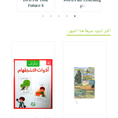
Do it For Your
Word Pair Learning
F
: تع
Future S
5
4
3
2
1
أكثر البنود مبيعاً هذا الشهر :