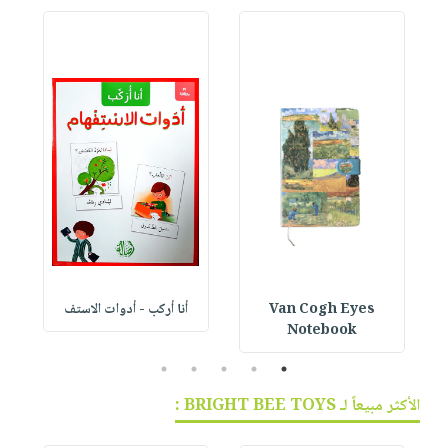
Van Cogh Eyes
أنا أركب - أدوات الاستف
 1
Notebook
5
4
3
2
1
الأكثر مبيعاً لـ BRIGHT BEE TOYS :