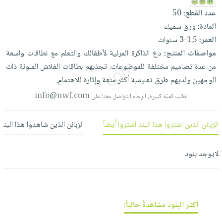
العناية
الأكثر
شحن
عدد القطع:
50
أدوات
بالأسنان
مبيعاً
مجاني
المادة:
ورق سميك
المائدة
الحمية
العودة
العمر:
1.5-3 سنوات
بنود
الأوعية
والتغذية
للمدارس
مواصفات المنتج:
دع
الذاكرة
المرئية
لأطفالك
والتعلم
مع
نطاقات
واسعة
مختارة
والتخزين
اشتراكات
اكسسوارات
من
عدة
تصاميم
مختلفة
للموضوعات.
تجذبهم
بطاقات
الفلاش
الملونة
ذات
أدوات
كتب
كل
الوجهين
ولديهم
طرق
تعليمية
أكثر
متعة
وإثارة
للاهتمام.
بحث
المطبخ
الاشتراكات
اكسسوارات
متقدم
info@nwf.com
لطلب كميّة كبيرة، الرجاء التواصل معنا على
منزلية
صندوق
القراءة
اكسسوارات
الزبائن الذين اشتروا هذا البند اشتروا أيضاً
الزبائن الذين شاهدوا هذا البند
نيل
iKitab
ملابس
وفرات
بلا
مطرزات
لايوجد بنود
حدود
عن
حقائب
حسابك
الشركة
حلي
لائحة
سياسة
عناية
أكثر البنود مشاهدةً حالياً:
الأمنيات
الشركة
بالذات