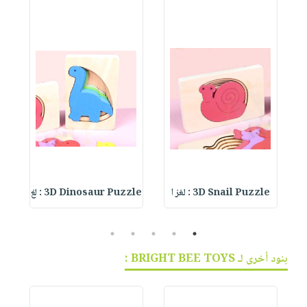
3D Snail Puzzle : لغز ا
3D Dinosaur Puzzle : لغ
le
5
4
3
2
1
بنود أخرى لـ BRIGHT BEE TOYS :