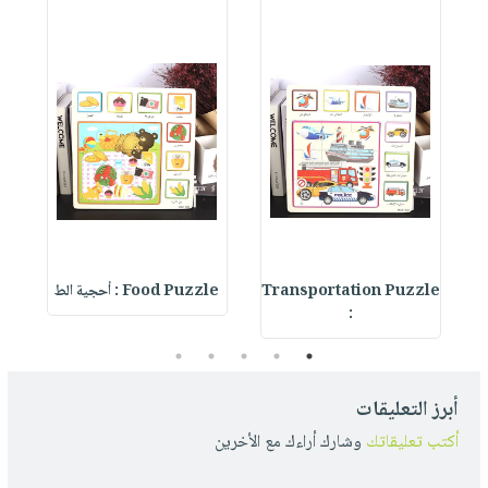
Transportation Puzzle
Food Puzzle : أحجية الط
s
:
5
4
3
2
1
أبرز التعليقات
أكتب تعليقاتك
وشارك أراءك مع الأخرين