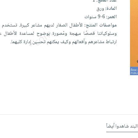
عدد القطع:
1
المادة:
ورق
العمر:
6-9 سنوات
مواصفات المنتج:
الأطفال
الصغار
لديهم
مشاعر
كبيرة.
تستخدم
س
وسلوكياتنا
قصصًا
مبهجة
ومُصورة
بوضوح
لمساعدة
الأطفال
ع
ارتباط
مشاعرهم
وأفعالهم
وكيف
يمكنهم
تحسين
إدارة
كليهما.
البند شاهدوا أيضاً