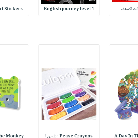
وات الاستف
English journey level 1
Heart Stickers : 
A Day In T
Pease Crayons : تلوين ا
lly The Monkey