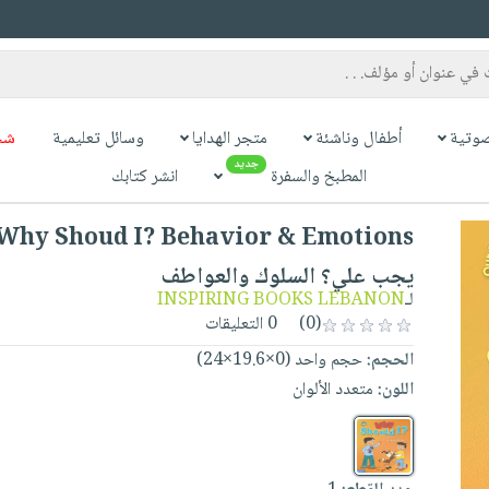
وتية
أطفال وناشئة
متجر الهدايا
وسائل تعليمية
شح
جديد
المطبخ والسفرة
انشر كتابك
يجب علي؟ السلوك والعواطف
لـ
INSPIRING BOOKS LEBANON
(0)
0 التعليقات
الحجم:
حجم واحد (0×19.6×24)
اللون:
متعدد الألوان