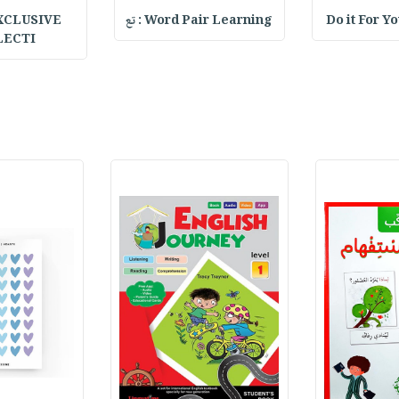
Do it For Y
Word Pair Learning : تع
XCLUSIVE
LECTI