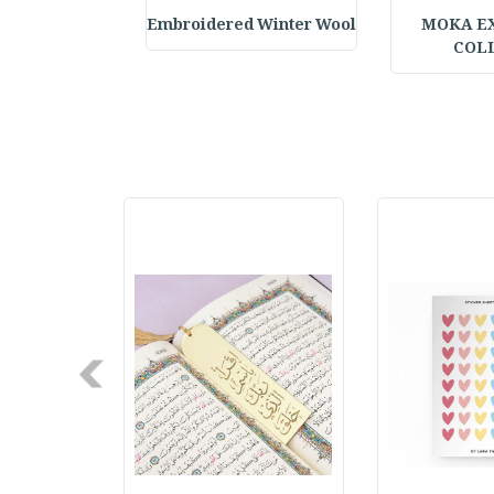
MOKA E
Embroidered Winter Wool
Embroidered Hat
COL
Next