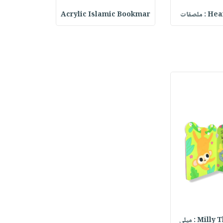
ملصقات
Acrylic Islamic Bookmar
حقيبة مسر
Mi : ميلي