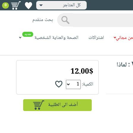
كل المتاجر
0
بحث متقدم
جديد
ن مجاني
اشتراكات
الصحة والعناية الشخصية
Why Shoud I? Behavior & Emotions : لماذا
12.00$
الكمية: