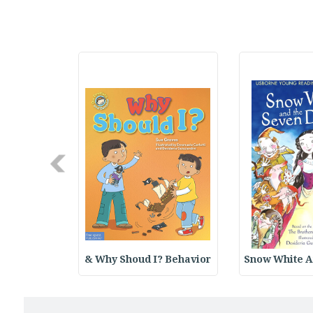
Next
 Structure
Why Shoud I? Behavior &
Snow White A