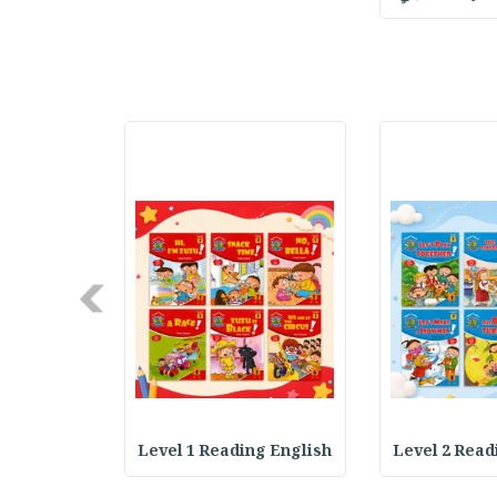
Next
ding Engli
Level 1 Reading English
Level 2 Read