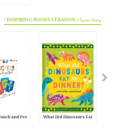
وصلنا حديثاً لـ INSPIRING BOOKS LEBANON :
Previous
Touch and Fee
What Did Dinosaurs Eat
Tiny Thou