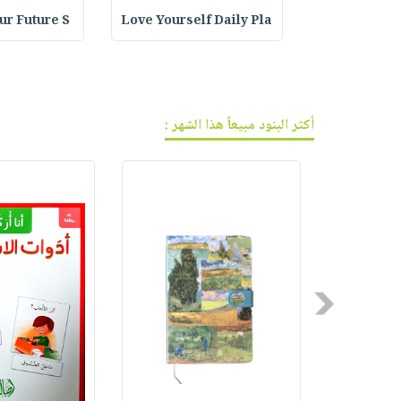
فيديوهات
صابون
عربة
Cr : فاصل
Love Yourself Daily Pla
our Future S
أسئلة
التسوق
أطفال
يتكرر
مناسبات
طرحها
نشرة
الإصدارات
خدمات
أكثر البنود مبيعاً هذا الشهر :
نيل
وفرات
انشر
كتابك
تواصل
معنا
Previous