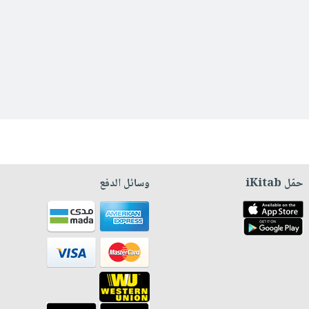
حمّل iKitab
وسائل الدفع