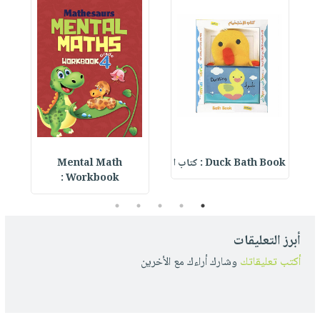
Duck Bath Book : كتاب ا
Mental Math
e
Workbook :
5
4
3
2
1
أبرز التعليقات
أكتب تعليقاتك
وشارك أراءك مع الأخرين