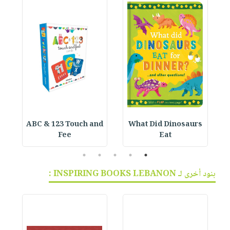
ABC & 123 Touch and
What Did Dinosaurs
Fee
Eat
5
4
3
2
1
بنود أخرى لـ INSPIRING BOOKS LEBANON :