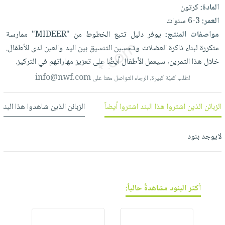
العناية
الأكثر
المادة:
كرتون
شحن
أدوات
بالأسنان
مبيعاً
العمر:
3-6 سنوات
مجاني
المائدة
الحمية
مواصفات المنتج:
يوفر
دليل
تتبع
الخطوط
من
"MIDEER"
ممارسة
العودة
بنود
الأوعية
والتغذية
متكررة
لبناء
ذاكرة
العضلات
وتحسين
التنسيق
بين
اليد
والعين
لدى
الأطفال.
للمدارس
مختارة
والتخزين
اشتراكات
خلال
هذا
التمرين،
سيعمل
الأطفال
أيضًا
على
تعزيز
مهاراتهم
في
التركيز.
اكسسوارات
أدوات
كتب
info@nwf.com
كل
لطلب كميّة كبيرة، الرجاء التواصل معنا على
بحث
المطبخ
الاشتراكات
اكسسوارات
متقدم
منزلية
الزبائن الذين اشتروا هذا البند اشتروا أيضاً
الزبائن الذين شاهدوا هذا البند
صندوق
القراءة
اكسسوارات
نيل
iKitab
لايوجد بنود
ملابس
وفرات
بلا
مطرزات
حدود
عن
حقائب
حسابك
الشركة
حلي
أكثر البنود مشاهدةً حالياً:
لائحة
سياسة
عناية
الأمنيات
الشركة
بالذات