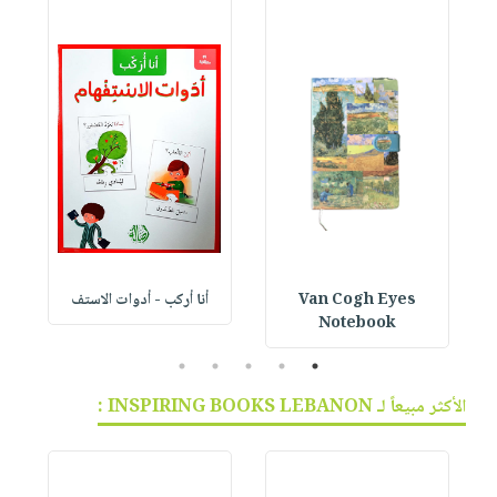
Van Cogh Eyes
أنا أركب - أدوات الاستف
 1
Notebook
5
4
3
2
1
الأكثر مبيعاً لـ INSPIRING BOOKS LEBANON :