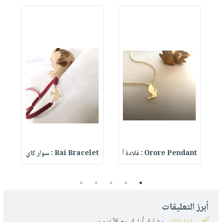
T
Orore Pendant : قلادة أ
Rai Bracelet : سوار كاي
t
5
4
3
2
1
أبرز التعليقات