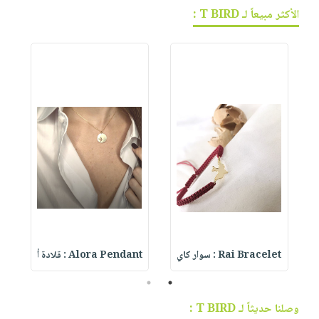
الأكثر مبيعاً لـ T BIRD :
Rai Bracelet : سوار كاي
Alora Pendant : قلادة أ
t
2
1
وصلنا حديثاً لـ T BIRD :