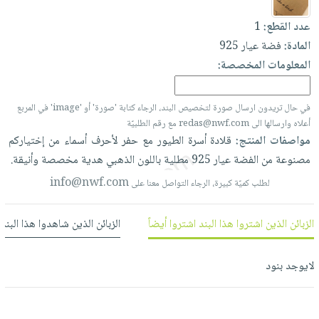
العناية
الأكثر
شحن
أدوات
بالأسنان
عدد القطع:
1
مبيعاً
مجاني
المائدة
المادة:
فضة عيار 925
الحمية
العودة
بنود
الأوعية
المعلومات المخصصة:
والتغذية
للمدارس
مختارة
والتخزين
اشتراكات
اكسسوارات
أدوات
في حال تريدون ارسال صورة لتخصيص البند، الرجاء كتابة 'صورة' أو 'image' في المربع
كتب
كل
بحث
المطبخ
أعلاه وارسالها الى redas@nwf.com مع رقم الطلبيّة
الاشتراكات
اكسسوارات
متقدم
مواصفات المنتج:
قلادة
أسرة
الطيور
مع
حفر
لأحرف
أسماء
من
إختياركم
منزلية
صندوق
مصنوعة
من
الفضة
عيار
925
مطلية
باللون
الذهبي
هدية
مخصصة
وأنيقة.
القراءة
اكسسوارات
info@nwf.com
لطلب كميّة كبيرة، الرجاء التواصل معنا على
نيل
iKitab
ملابس
وفرات
بلا
مطرزات
الزبائن الذين اشتروا هذا البند اشتروا أيضاً
الزبائن الذين شاهدوا هذا البند
حدود
عن
حقائب
حسابك
الشركة
حلي
لايوجد بنود
لائحة
سياسة
عناية
الأمنيات
الشركة
بالذات