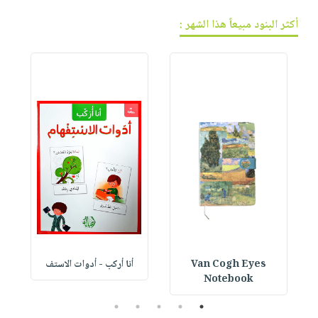
أكثر البنود مبيعاً هذا الشهر :
Van Cogh Eyes
أنا أركب - أدوات الاستف
 1
Notebook
5
4
3
2
1