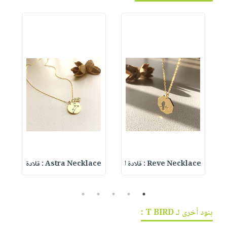
Reve Necklace : قلادة ا
Astra Necklace : قلادة
 :
5
4
3
2
1
بنود أخرى لـ T BIRD :