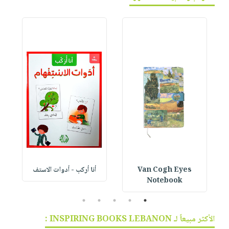
Van Cogh Eyes
أنا أركب - أدوات الاستف
 1
Notebook
5
4
3
2
1
الأكثر مبيعاً لـ INSPIRING BOOKS LEBANON :