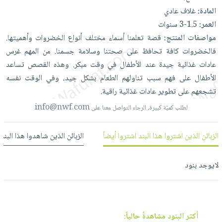
العناية
الأكثر
شحن
المادة:
غلاف عادي
أدوات
بالأسنان
مبيعاً
مجاني
العمر:
1.5-3 سنوات
المائدة
الحمية
العودة
مواصفات المنتج:
قصة
تعلمنا
أسماء
مختلف
أنواع
الخضروات
وأهميتها.
بنود
الأوعية
والتغذية
للمدارس
فالخضروات
كافة
تحافظ
على
صحتنا
وسلامة
جسمنا.
من
المهم
غرس
مختارة
والتخزين
اشتراكات
اكسسوارات
عادات
غذائية
جيدة
عند
الأطفال
في
وقت
مبكر.
وهذه
القصص
تساعد
أدوات
كتب
كل
الأطفال
على
فهم
سبب
تناولهم
الطعام
بشكل
جيد،
وفي
الوقت
نفسه
بحث
المطبخ
الاشتراكات
تشجعهم
على
تطوير
عادات
غذائية
راقية.
اكسسوارات
متقدم
منزلية
صندوق
info@nwf.com
لطلب كميّة كبيرة، الرجاء التواصل معنا على
القراءة
اكسسوارات
نيل
iKitab
الزبائن الذين اشتروا هذا البند اشتروا أيضاً
الزبائن الذين شاهدوا هذا البند
ملابس
وفرات
بلا
مطرزات
حدود
عن
لايوجد بنود
حقائب
حسابك
الشركة
حلي
لائحة
سياسة
عناية
الأمنيات
الشركة
بالذات
أكثر البنود مشاهدةً حالياً: