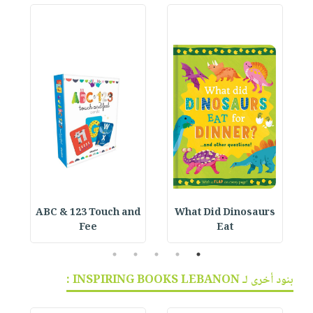
ABC & 123 Touch and
What Did Dinosaurs
Fee
Eat
5
4
3
2
1
بنود أخرى لـ INSPIRING BOOKS LEBANON :