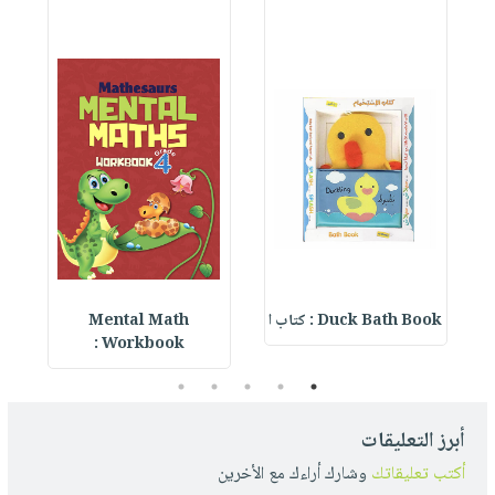
Duck Bath Book : كتاب ا
Mental Math
e
Workbook :
5
4
3
2
1
أبرز التعليقات
أكتب تعليقاتك
وشارك أراءك مع الأخرين