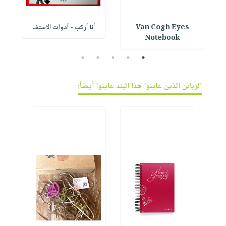
Van Cogh Eyes
أنا أركب - أدوات الاستف
 1
Notebook
5
4
3
2
1
الزبائن الذين عاينوا هذا البند عاينوا أيضاً: