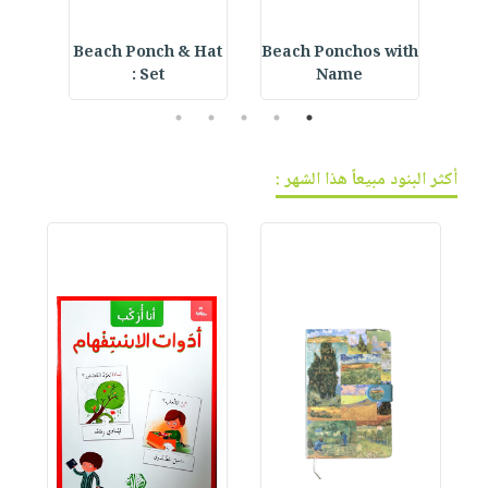
l
Beach Ponch & Hat
Beach Ponchos with
MO
w
Set :
Name
5
4
3
2
1
أكثر البنود مبيعاً هذا الشهر :