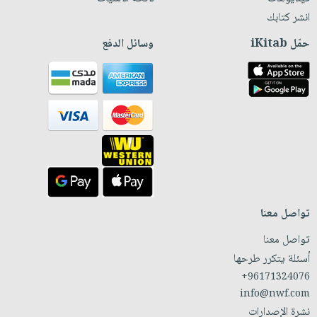
انشر كتابك
حمّل iKitab
وسائل الدفع
تواصل معنا
تواصل معنا
أسئلة يتكرر طرحها
+96171324076
info@nwf.com
نشرة الإصدارات