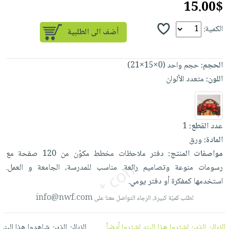
15.00$
العناية
الأكثر
شحن
أدوات
بالأسنان
مبيعاً
مجاني
المائدة
الكمية:
الحمية
العودة
بنود
الأوعية
والتغذية
للمدارس
مختارة
والتخزين
اشتراكات
اكسسوارات
الحجم:
حجم واحد (0×15×21)
أدوات
كتب
اللون:
متعدد الألوان
كل
بحث
المطبخ
الاشتراكات
اكسسوارات
متقدم
منزلية
صندوق
القراءة
اكسسوارات
عدد القطع:
1
نيل
iKitab
المادة:
ورق
ملابس
وفرات
بلا
مواصفات المنتج:
دفتر
ملاحظات
مخطط
مكوّن
من
120
صفحة
مع
مطرزات
حدود
رسومات
منوعة
وتصاميم
رائعة.
مناسب
للمدرسة،
الجامعة
و
العمل.
عن
حقائب
حسابك
استخدمها
كمفكرة
أو
دفتر
يومي.
الشركة
حلي
لائحة
info@nwf.com
سياسة
لطلب كميّة كبيرة، الرجاء التواصل معنا على
عناية
الأمنيات
الشركة
بالذات
الزبائن الذين اشتروا هذا البند اشتروا أيضاً
الزبائن الذين شاهدوا هذا البند