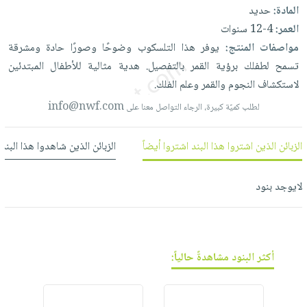
العناية
الأكثر
شحن
المادة:
حديد
أدوات
بالأسنان
مبيعاً
مجاني
العمر:
4-12 سنوات
المائدة
الحمية
العودة
مواصفات المنتج:
يوفر
هذا
التلسكوب
وضوحًا
وصورًا
حادة
ومشرقة
بنود
الأوعية
والتغذية
للمدارس
تسمح
لطفلك
برؤية
القمر
بالتفصيل.
هدية
مثالية
للأطفال
المبتدئين
مختارة
والتخزين
اشتراكات
لاستكشاف
النجوم
والقمر
وعلم
الفلك.
اكسسوارات
أدوات
كتب
كل
info@nwf.com
لطلب كميّة كبيرة، الرجاء التواصل معنا على
بحث
المطبخ
الاشتراكات
اكسسوارات
متقدم
منزلية
صندوق
الزبائن الذين اشتروا هذا البند اشتروا أيضاً
الزبائن الذين شاهدوا هذا البند
القراءة
اكسسوارات
نيل
iKitab
لايوجد بنود
ملابس
وفرات
بلا
مطرزات
حدود
عن
حقائب
حسابك
الشركة
حلي
أكثر البنود مشاهدةً حالياً:
لائحة
سياسة
عناية
الأمنيات
الشركة
بالذات