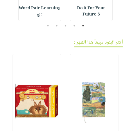
 Hat
Word Pair Learning
Do it For Your
Future S
: تع
5
4
3
2
1
أكثر البنود مبيعاً هذا الشهر :