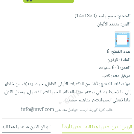
العناية
الأكثر
شحن
أدوات
بالأسنان
مبيعاً
مجاني
المائدة
الحجم:
حجم واحد (0×13×14)
الحمية
العودة
اللون:
متعدد الألوان
بنود
الأوعية
والتغذية
للمدارس
مختارة
والتخزين
اشتراكات
اكسسوارات
أدوات
كتب
كل
بحث
المطبخ
عدد القطع:
6
الاشتراكات
اكسسوارات
متقدم
المادة:
كرتون
منزلية
صندوق
العمر:
3-6 سنوات
القراءة
اكسسوارات
مرفق معه:
كتب
نيل
iKitab
ملابس
مواصفات المنتج:
تُعَدّ
من
المكتبات
الأولى
للطّفل،
حيث
يتعرّف
من
خلالها
وفرات
بلا
مطرزات
إلى
ما
يُحيط
به
في
بيئته،
منها:
العائلة،
الحيوانات،
الفصول،
وسائل
النّقل،
حدود
عن
ماذا
تُعطي
الحيوانات؟،
مفاهيم
حسابيّة.
حقائب
حسابك
الشركة
info@nwf.com
حلي
لطلب كميّة كبيرة، الرجاء التواصل معنا على
لائحة
سياسة
عناية
الأمنيات
الشركة
الزبائن الذين اشتروا هذا البند اشتروا أيضاً
الزبائن الذين شاهدوا هذا البند
بالذات