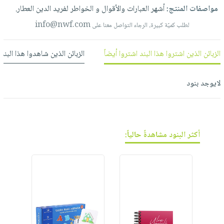
العناية
الأكثر
شحن
مواصفات المنتج:
أشهر
العبارات
والأقوال
و
الخواطر
لفريد
الدين
العطار.
أدوات
بالأسنان
مبيعاً
مجاني
info@nwf.com
لطلب كميّة كبيرة، الرجاء التواصل معنا على
المائدة
الحمية
العودة
بنود
الأوعية
والتغذية
للمدارس
الزبائن الذين اشتروا هذا البند اشتروا أيضاً
الزبائن الذين شاهدوا هذا البند
مختارة
والتخزين
اشتراكات
اكسسوارات
أدوات
كتب
كل
بحث
لايوجد بنود
المطبخ
الاشتراكات
اكسسوارات
متقدم
منزلية
صندوق
القراءة
اكسسوارات
نيل
أكثر البنود مشاهدةً حالياً:
iKitab
ملابس
وفرات
بلا
مطرزات
حدود
عن
حقائب
حسابك
الشركة
حلي
لائحة
سياسة
عناية
الأمنيات
الشركة
بالذات