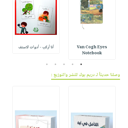
Van Cogh Eyes
أنا أركب - أدوات الاستف
 1
Notebook
5
4
3
2
1
وصلنا حديثاً لـ دريم بوك للنشر والتوزيع :