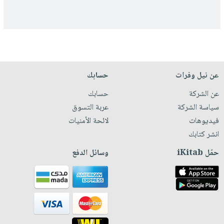
عن نيل وفرات
حسابك
عن الشركة
حسابك
سياسة الشركة
عربة التسوق
فيديوهات
لائحة الأمنيات
انشر كتابك
حمّل iKitab
وسائل الدفع