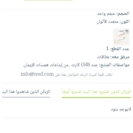
العناية
الأكثر
شحن
أدوات
بالأسنان
مبيعاً
مجاني
الحجم:
حجم واحد
المائدة
الحمية
العودة
اللون:
متعدد الألوان
بنود
الأوعية
والتغذية
للمدارس
مختارة
والتخزين
اشتراكات
اكسسوارات
أدوات
كتب
كل
بحث
عدد القطع:
1
المطبخ
الاشتراكات
اكسسوارات
متقدم
مرفق معه:
بطاقات
منزلية
صندوق
مواصفات المنتج:
عدد
(50)
كارت
..من
إبداعات
همسات
الإيمان.
القراءة
اكسسوارات
info@nwf.com
لطلب كميّة كبيرة، الرجاء التواصل معنا على
نيل
iKitab
ملابس
وفرات
بلا
مطرزات
الزبائن الذين اشتروا هذا البند اشتروا أيضاً
الزبائن الذين شاهدوا هذا البند
حدود
عن
حقائب
حسابك
الشركة
حلي
لايوجد بنود
لائحة
سياسة
عناية
الأمنيات
الشركة
بالذات