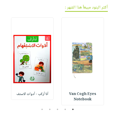
أكثر البنود مبيعاً هذا الشهر :
Van Cogh Eyes
أنا أركب - أدوات الاستف
 1
Notebook
5
4
3
2
1