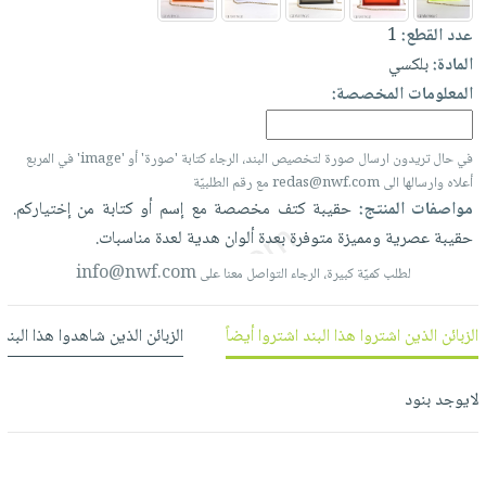
العناية
الأكثر
شحن
أدوات
عدد القطع:
1
بالأسنان
مبيعاً
مجاني
المائدة
المادة:
بلكسي
الحمية
العودة
بنود
الأوعية
المعلومات المخصصة:
والتغذية
للمدارس
مختارة
والتخزين
اشتراكات
اكسسوارات
أدوات
في حال تريدون ارسال صورة لتخصيص البند، الرجاء كتابة 'صورة' أو 'image' في المربع
كتب
كل
بحث
المطبخ
أعلاه وارسالها الى redas@nwf.com مع رقم الطلبيّة
الاشتراكات
اكسسوارات
متقدم
مواصفات المنتج:
حقيبة
كتف
مخصصة
مع
إسم
أو
كتابة
من
إختياركم.
منزلية
صندوق
حقيبة
عصرية
ومميزة
متوفرة
بعدة
ألوان
هدية
لعدة
مناسبات.
القراءة
اكسسوارات
info@nwf.com
لطلب كميّة كبيرة، الرجاء التواصل معنا على
نيل
iKitab
ملابس
وفرات
بلا
مطرزات
الزبائن الذين اشتروا هذا البند اشتروا أيضاً
الزبائن الذين شاهدوا هذا البند
حدود
عن
حقائب
حسابك
الشركة
حلي
لايوجد بنود
لائحة
سياسة
عناية
الأمنيات
الشركة
بالذات