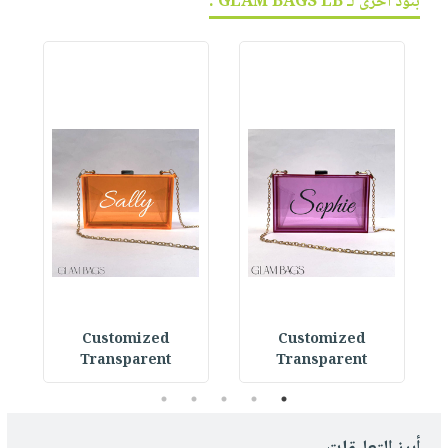
بنود أخرى لـ GLAM BAGS LB :
Customized
Customized
Transparent
Transparent
5
4
3
2
1