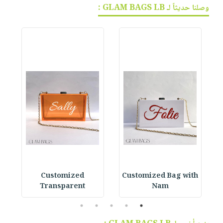
وصلنا حديثاً لـ GLAM BAGS LB :
Customized Bag with
Customized
ag
Transparent
Nam
5
4
3
2
1