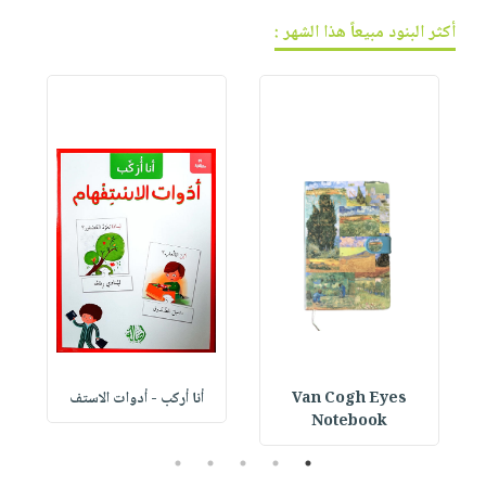
أكثر البنود مبيعاً هذا الشهر :
Van Cogh Eyes
أنا أركب - أدوات الاستف
 1
Notebook
5
4
3
2
1