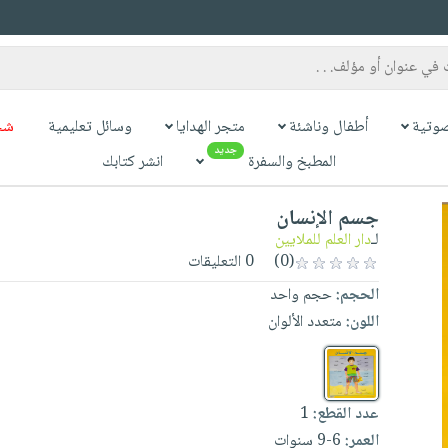
وتية
أطفال وناشئة
متجر الهدايا
وسائل تعليمية
شح
جديد
المطبخ والسفرة
انشر كتابك
جسم الإنسان
لـ
دار العلم للملايين
(0)
0 التعليقات
الحجم:
حجم واحد
اللون:
متعدد الألوان
عدد القطع:
1
العمر:
6-9 سنوات