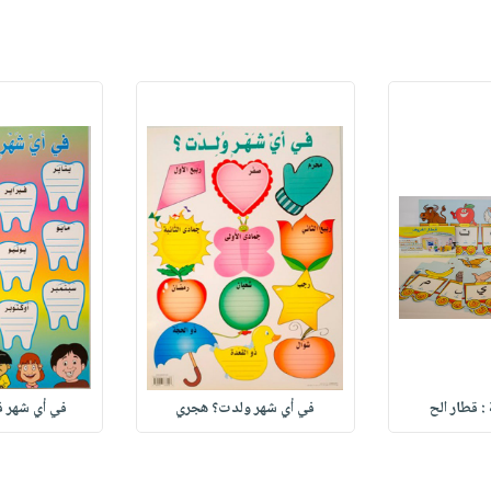
: قطار الح
في أي شهر ولدت؟ هجري
في أي شهر 