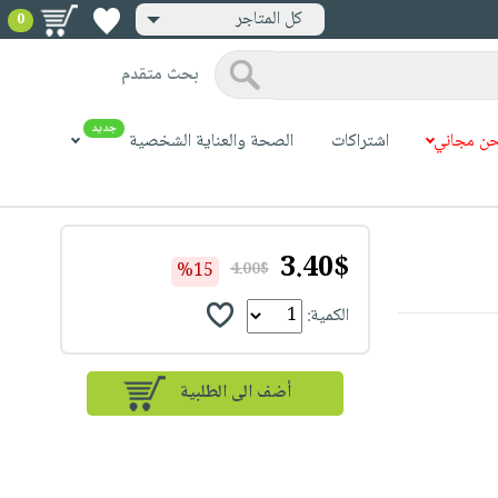
كل المتاجر
0
بحث متقدم
جديد
ن مجاني
اشتراكات
الصحة والعناية الشخصية
3.40$
%15
4.00$
الكمية: