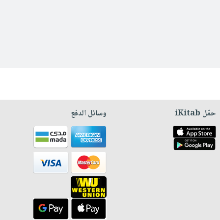
حمّل iKitab
وسائل الدفع