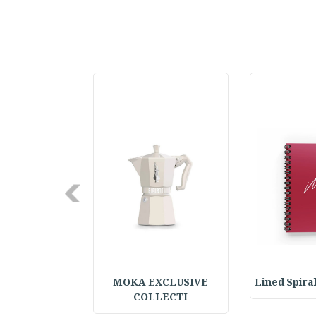
Next
Lined Spira
MOKA EXCLUSIVE
d Pair Learning
COLLECTI