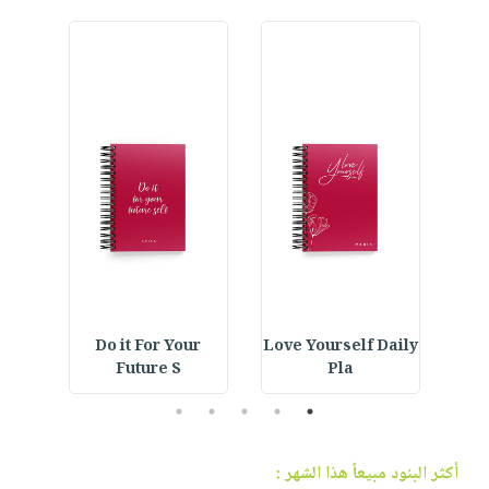
فيديوهات
صابون
عربة
أسئلة
التسوق
أطفال
يتكرر
مناسبات
طرحها
نشرة
الإصدارات
خدمات
نيل
وفرات
انشر
كتابك
تواصل
معنا
ning
Do it For Your
Love Yourself Daily
E
Future S
Pla
5
4
3
2
1
أكثر البنود مبيعاً هذا الشهر :