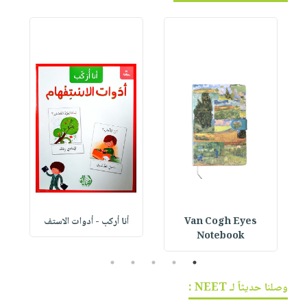
Van Cogh Eyes
أنا أركب - أدوات الاستف
 1
Notebook
5
4
3
2
1
وصلنا حديثاً لـ NEET :