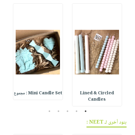
Lined & Circled
Mini Candle Set : مجموع
Candles
5
4
3
2
1
بنود أخرى لـ NEET :