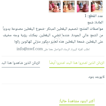
العناية
الأكثر
شحن
أدوات
بالأسنان
مبيعاً
مجاني
المائدة
عدد القطع:
1
الحمية
العودة
بنود
الأوعية
المادة:
شمع
والتغذية
للمدارس
مختارة
والتخزين
اشتراكات
مواصفات المنتج:
تصميم
اليقطين
المبتكر
-شموع
اليقطين
مصنوعة
يدوياً
اكسسوارات
أدوات
من
الشمع
عالي
الجودة.
عندما
تضيء
اليقطين،
يمكنك
رؤية
وجه
مخيف
كتب
كل
بحث
المطبخ
على
اليقطين.
شمعة
اليقطين
هذه
تعتبر
ديكور
منزلي
للهالوين
رائع!
الاشتراكات
اكسسوارات
متقدم
info@nwf.com
لطلب كميّة كبيرة، الرجاء التواصل معنا على
منزلية
صندوق
القراءة
اكسسوارات
نيل
الزبائن الذين اشتروا هذا البند اشتروا أيضاً
الزبائن الذين شاهدوا هذا البند
iKitab
ملابس
وفرات
بلا
مطرزات
لايوجد بنود
حدود
عن
حقائب
حسابك
الشركة
حلي
لائحة
سياسة
عناية
الأمنيات
الشركة
بالذات
أكثر البنود مشاهدةً حالياً: