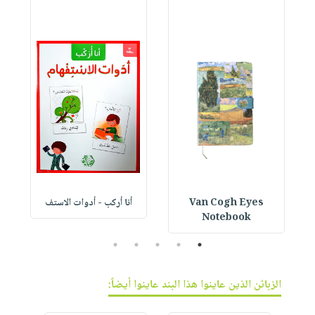
Van Cogh Eyes
أنا أركب - أدوات الاستف
 1
Notebook
5
4
3
2
1
الزبائن الذين عاينوا هذا البند عاينوا أيضاً: