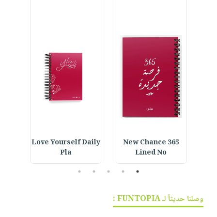
ined
Love Yourself Daily
365 New Chance
Cus
Pla
Lined No
5
4
3
2
1
وصلنا حديثاً لـ FUNTOPIA :