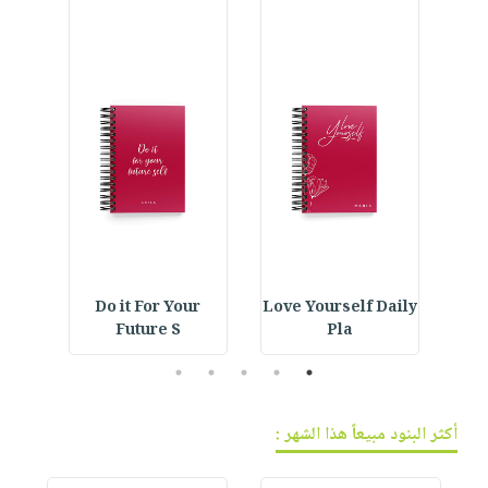
فيديوهات
صابون
عربة
أسئلة
التسوق
أطفال
يتكرر
مناسبات
طرحها
نشرة
الإصدارات
خدمات
نيل
وفرات
انشر
كتابك
تواصل
IVE
Do it For Your
Love Yourself Daily
Embroidered Hat :
معنا
Future S
Pla
5
4
3
2
1
أكثر البنود مبيعاً هذا الشهر :