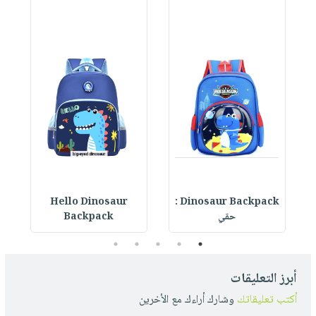
Hello Dinosaur
Dinosaur Backpack :
حقي
Backpack
5
4
3
2
1
أبرز التعليقات
أكتب تعليقاتك
وشارك أراءك مع الأخرين