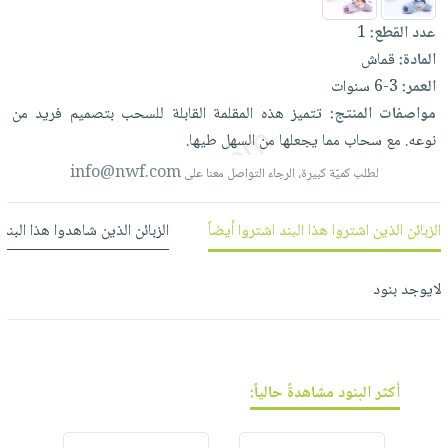
العناية
الأكثر
شحن
أدوات
عدد القطع:
1
بالأسنان
مبيعاً
مجاني
المائدة
المادة:
قماش
الحمية
العودة
بنود
الأوعية
العمر:
3-6 سنوات
والتغذية
للمدارس
مختارة
والتخزين
مواصفات المنتج:
تتميز
هذه
المقلمة
القابلة
للسحب
بتصميم
فريد
من
اشتراكات
اكسسوارات
نوعه.
مع
سحاب
مما
يجعلها
من
السهل
طيها.
أدوات
كتب
كل
بحث
المطبخ
info@nwf.com
لطلب كميّة كبيرة، الرجاء التواصل معنا على
الاشتراكات
اكسسوارات
متقدم
منزلية
صندوق
الزبائن الذين اشتروا هذا البند اشتروا أيضاً
الزبائن الذين شاهدوا هذا البند
القراءة
اكسسوارات
نيل
iKitab
ملابس
لايوجد بنود
وفرات
بلا
مطرزات
حدود
عن
حقائب
حسابك
الشركة
حلي
لائحة
سياسة
أكثر البنود مشاهدةً حالياً:
عناية
الأمنيات
الشركة
بالذات