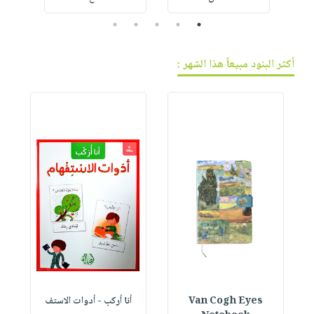
5
4
3
2
1
أكثر البنود مبيعاً هذا الشهر :
Van Cogh Eyes
أنا أركب - أدوات الاستف
 1