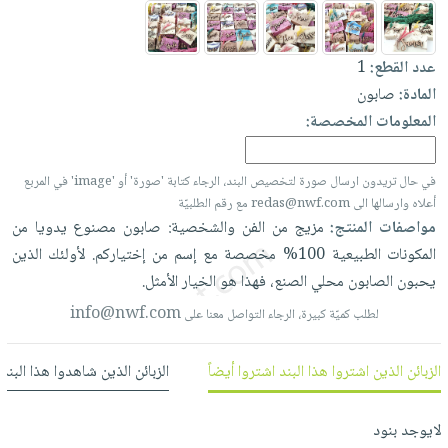
العناية
الأكثر
شحن
أدوات
بالأسنان
مبيعاً
مجاني
المائدة
عدد القطع:
1
الحمية
العودة
بنود
الأوعية
المادة:
صابون
والتغذية
للمدارس
مختارة
والتخزين
اشتراكات
المعلومات المخصصة:
اكسسوارات
أدوات
كتب
كل
بحث
المطبخ
الاشتراكات
في حال تريدون ارسال صورة لتخصيص البند، الرجاء كتابة 'صورة' أو 'image' في المربع
اكسسوارات
متقدم
أعلاه وارسالها الى redas@nwf.com مع رقم الطلبيّة
منزلية
صندوق
مواصفات المنتج:
مزيج
من
الفن
والشخصية:
صابون
مصنوع
يدويا
من
القراءة
اكسسوارات
المكونات
الطبيعية
100%
مخصصة
مع
إسم
من
إختياركم.
لأولئك
الذين
نيل
iKitab
ملابس
يحبون
الصابون
محلي
الصنع،
فهذا
هو
الخيار
الأمثل.
وفرات
بلا
مطرزات
info@nwf.com
لطلب كميّة كبيرة، الرجاء التواصل معنا على
حدود
عن
حقائب
حسابك
الشركة
حلي
الزبائن الذين اشتروا هذا البند اشتروا أيضاً
الزبائن الذين شاهدوا هذا البند
لائحة
سياسة
عناية
الأمنيات
الشركة
بالذات
لايوجد بنود