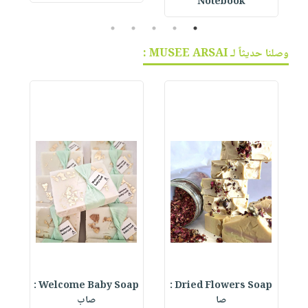
Notebook
5
4
3
2
1
وصلنا حديثاً لـ MUSEE ARSAI :
Welcome Baby Soap :
Dried Flowers Soap :
صا
صاب