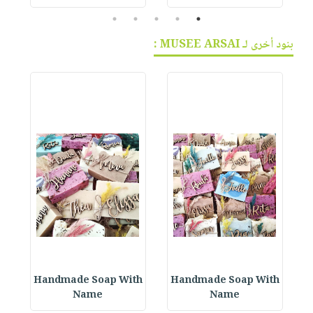
5
4
3
2
1
بنود أخرى لـ MUSEE ARSAI :
h
Handmade Soap With
Handmade Soap With
Name
Name