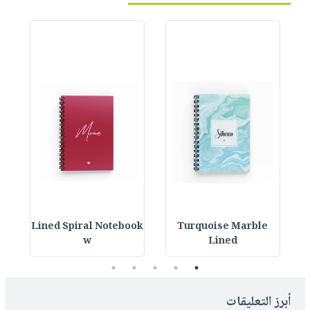
ok
Lined Spiral Notebook
Turquoise Marble
L
w
Lined
5
4
3
2
1
أبرز التعليقات