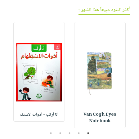
أكثر البنود مبيعاً هذا الشهر :
Van Cogh Eyes
أنا أركب - أدوات الاستف
 1
Notebook
5
4
3
2
1