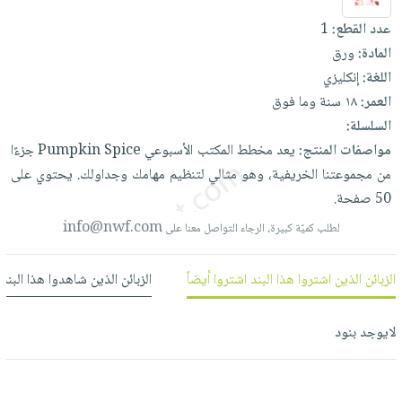
العناية
الأكثر
شحن
أدوات
عدد القطع:
1
بالأسنان
مبيعاً
مجاني
المائدة
المادة:
ورق
الحمية
العودة
بنود
الأوعية
اللغة:
إنكليزي
والتغذية
للمدارس
مختارة
والتخزين
العمر:
١٨ سنة وما فوق
اشتراكات
اكسسوارات
السلسلة:
أدوات
كتب
كل
بحث
مواصفات المنتج:
يعد
مخطط
المكتب
الأسبوعي
Spice
Pumpkin
جزءًا
المطبخ
الاشتراكات
اكسسوارات
متقدم
من
مجموعتنا
الخريفية،
وهو
مثالي
لتنظيم
مهامك
وجداولك.
يحتوي
على
منزلية
صندوق
50
صفحة.
القراءة
اكسسوارات
info@nwf.com
لطلب كميّة كبيرة، الرجاء التواصل معنا على
نيل
iKitab
ملابس
وفرات
بلا
مطرزات
الزبائن الذين اشتروا هذا البند اشتروا أيضاً
الزبائن الذين شاهدوا هذا البند
حدود
عن
حقائب
حسابك
الشركة
حلي
لايوجد بنود
لائحة
سياسة
عناية
الأمنيات
الشركة
بالذات