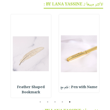
الأكثر مبيعاً لـ BY LANA YASSINE :
Pen with Name : قلم مع
Feather Shaped
 &
Bookmark
5
4
3
2
1