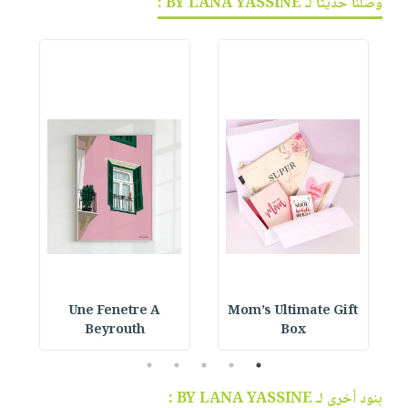
وصلنا حديثاً لـ BY LANA YASSINE :
Une Fenetre A
Mom’s Ultimate Gift
Beyrouth
Box
5
4
3
2
1
بنود أخرى لـ BY LANA YASSINE :