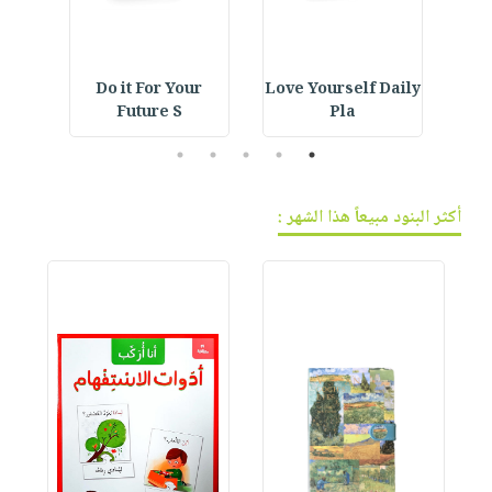
ning
Do it For Your
Love Yourself Daily
E
Future S
Pla
5
4
3
2
1
أكثر البنود مبيعاً هذا الشهر :