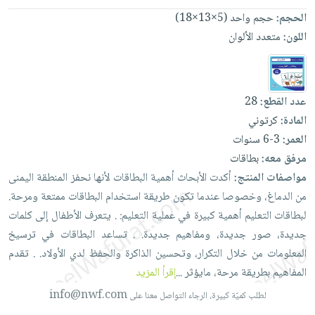
فيديوهات
صابون
عربة
الحجم:
حجم واحد (5×13×18)
أسئلة
التسوق
أطفال
اللون:
متعدد الألوان
يتكرر
مناسبات
طرحها
نشرة
الإصدارات
خدمات
نيل
عدد القطع:
28
وفرات
المادة:
كرتوني
العمر:
3-6 سنوات
انشر
مرفق معه:
بطاقات
كتابك
مواصفات المنتج:
أكدت
الأبحاث
أهمية
البطاقات
لأنها
نحفز
المنطقة
اليمنى
تواصل
من
الدماغ،
وخصوصا
عندما
تكون
طريقة
استخدام
البطاقات
ممتعة
ومرحة.
معنا
لبطاقات
التعليم
أهمية
كبيرة
في
عملية
التعليم: .
يتعرف
الأطفال
إلى
كلمات
جديدة،
صور
جديدة،
ومفاهيم
جديدة. .
تساعد
البطاقات
في
ترسيخ
المعلومات
من
خلال
التكرار،
وتحسين
الذاكرة
والحفظ
لدي
الأولاد. .
تقدم
المفاهيم
بطريقة
مرحة،
مايؤثر
...
إقرأ المزيد
info@nwf.com
لطلب كميّة كبيرة، الرجاء التواصل معنا على