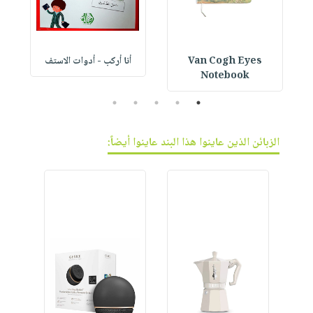
Van Cogh Eyes
أنا أركب - أدوات الاستف
 1
Notebook
5
4
3
2
1
الزبائن الذين عاينوا هذا البند عاينوا أيضاً: