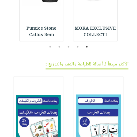
القر
MOKA EXCLUSIVE
Pumice Stone
 -
Callus Rem
COLLECTI
5
4
3
2
1
الأكثر مبيعاً لـ أصالة للطباعة والنشر والتوزيع :