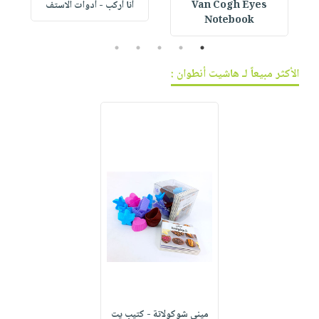
Van Cogh Eyes
أنا أركب - أدوات الاستف
 1
Notebook
5
4
3
2
1
الأكثر مبيعاً لـ هاشيت أنطوان :
ميني شوكولاتة - كتيب يت