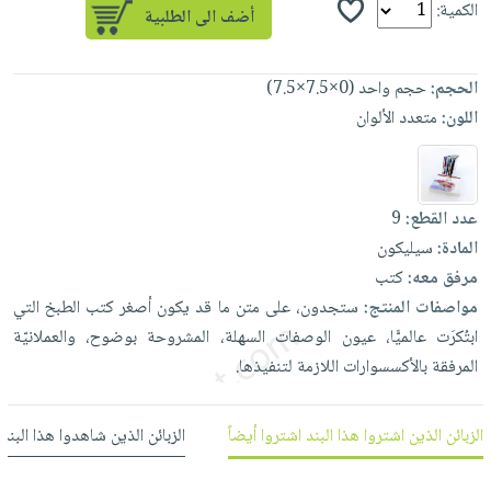
الكمية:
العناية
الأكثر
شحن
أدوات
بالأسنان
مبيعاً
مجاني
المائدة
الحمية
العودة
الحجم:
حجم واحد (0×7.5×7.5)
بنود
الأوعية
والتغذية
للمدارس
اللون:
متعدد الألوان
مختارة
والتخزين
اشتراكات
اكسسوارات
أدوات
كتب
كل
بحث
المطبخ
الاشتراكات
اكسسوارات
متقدم
عدد القطع:
9
منزلية
صندوق
المادة:
سيليكون
القراءة
اكسسوارات
مرفق معه:
كتب
نيل
iKitab
ملابس
مواصفات المنتج:
ستجدون،
على
متن
ما
قد
يكون
أصغر
كتب
الطبخ
التي
وفرات
بلا
مطرزات
ابتُكرَت
عالميًّا،
عيون
الوصفات
السهلة،
المشروحة
بوضوح،
والعملانيّة
حدود
عن
المرفقة
بالأكسسوارات
اللازمة
لتنفيذها.
حقائب
حسابك
الشركة
حلي
لائحة
سياسة
الزبائن الذين اشتروا هذا البند اشتروا أيضاً
الزبائن الذين شاهدوا هذا البند
عناية
الأمنيات
الشركة
بالذات