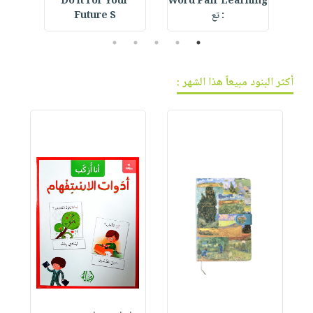
d
Do it For Your
Word Pair Learning
F
: تع
Future S
l
5
4
3
2
1
أكثر البنود مبيعاً هذا الشهر :