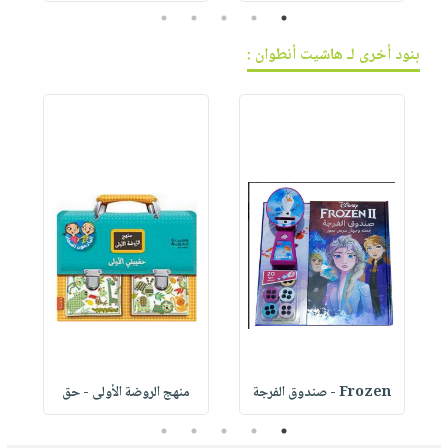
5
4
3
2
1
بنود أخرى لـ هاشيت أنطوان :
Frozen - صندوق الفرجة
منهج الروضة الأولى - حق
5
4
3
2
1