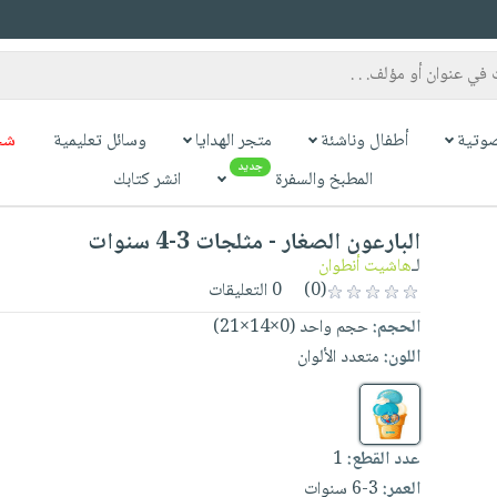
وتية
أطفال وناشئة
متجر الهدايا
وسائل تعليمية
شح
جديد
المطبخ والسفرة
انشر كتابك
البارعون الصغار - مثلجات 3-4 سنوات
لـ
هاشيت أنطوان
(0)
0 التعليقات
الحجم:
حجم واحد (0×14×21)
اللون:
متعدد الألوان
عدد القطع:
1
العمر:
3-6 سنوات