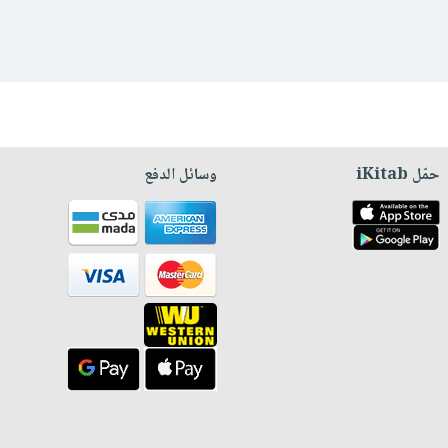
حمّل iKitab
وسائل الدفع