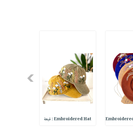
Next
Embroidered
Embroidered Hat : قبعة
h & Hat Set :