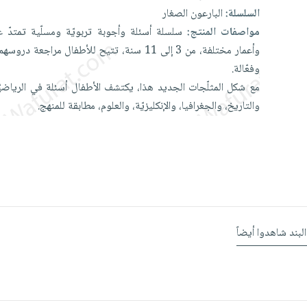
السلسلة:
البارعون الصغار
مواصفات المنتج:
سلسلة
أسئلة
وأجوبة
تربويّة
ومسلّية
تمتدّ
ع
وأعمار
مختلفة،
من
3
إلى
11
سنة،
تتيح
للأطفال
مراجعة
دروسهم
وفعّالة.
مع
شكل
المثلّجات
الجديد
هذا،
يكتشف
الأطفال
أسئلة
في
الرياضي
والتاريخ،
والجغرافيا،
والإنكليزيّة،
والعلوم،
مطابقة
للمنهج.
البند شاهدوا أيضاً