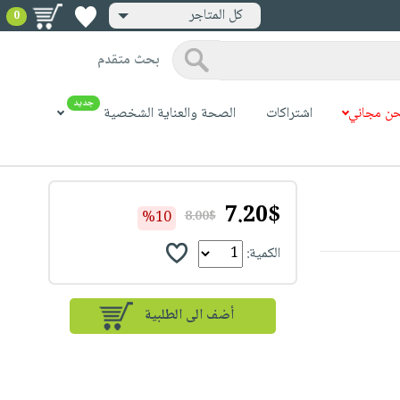
كل المتاجر
0
بحث متقدم
جديد
ن مجاني
اشتراكات
الصحة والعناية الشخصية
7.20$
%10
8.00$
الكمية: