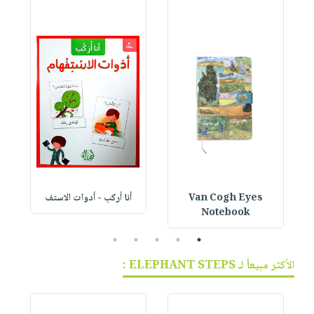
Van Cogh Eyes
أنا أركب - أدوات الاستف
 1
Notebook
5
4
3
2
1
الأكثر مبيعاً لـ ELEPHANT STEPS :