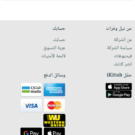
عن نيل وفرات
حسابك
عن الشركة
حسابك
سياسة الشركة
عربة التسوق
فيديوهات
لائحة الأمنيات
انشر كتابك
حمّل iKitab
وسائل الدفع