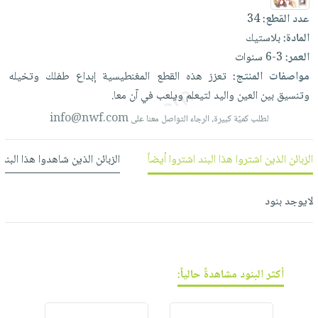
العناية
الأكثر
شحن
عدد القطع:
34
أدوات
بالأسنان
مبيعاً
مجاني
المادة:
بلاستيك
المائدة
الحمية
العودة
العمر:
3-6 سنوات
بنود
الأوعية
والتغذية
للمدارس
مواصفات المنتج:
تعزز
هذه
القطع
المغنطيسية
إبداع
طفلك
وتخيله
مختارة
والتخزين
اشتراكات
اكسسوارات
وتنسيق
بين
العين
واليد
لتيعلم
ويلعب
في
آن
معا.
أدوات
كتب
كل
بحث
info@nwf.com
لطلب كميّة كبيرة، الرجاء التواصل معنا على
المطبخ
الاشتراكات
اكسسوارات
متقدم
منزلية
صندوق
الزبائن الذين اشتروا هذا البند اشتروا أيضاً
الزبائن الذين شاهدوا هذا البند
القراءة
اكسسوارات
نيل
iKitab
ملابس
لايوجد بنود
وفرات
بلا
مطرزات
حدود
عن
حقائب
حسابك
الشركة
حلي
أكثر البنود مشاهدةً حالياً:
لائحة
سياسة
عناية
الأمنيات
الشركة
بالذات