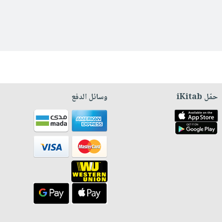
حمّل iKitab
وسائل الدفع