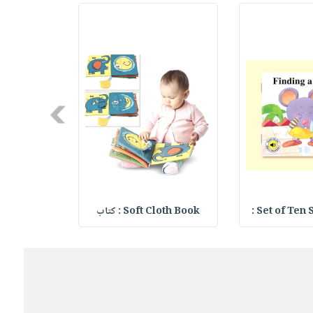
Next
Set of Ten 
Soft Cloth Book : كتاب
eadband Hoops