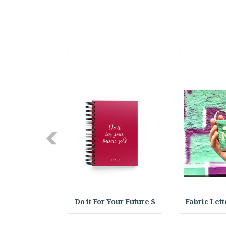
Next
Fabric Let
Do it For Your Future S
d Pair Learning