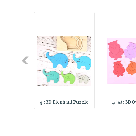
Next
لغز الب
3D Elephant Puzzle : لغ
 Bird Puzzle