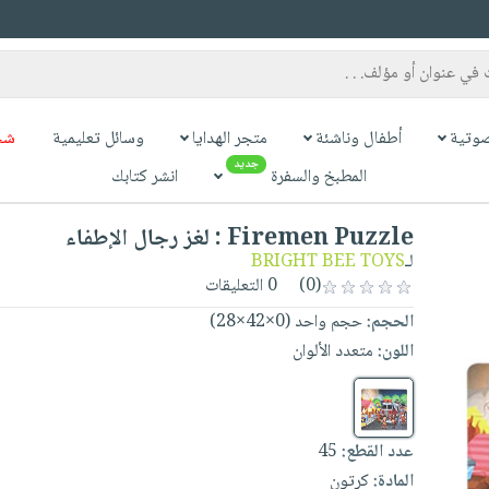
وتية
أطفال وناشئة
متجر الهدايا
وسائل تعليمية
شح
جديد
المطبخ والسفرة
انشر كتابك
Firemen Puzzle : لغز رجال الإطفاء
لـ
BRIGHT BEE TOYS
(0)
0 التعليقات
الحجم:
حجم واحد (0×42×28)
اللون:
متعدد الألوان
عدد القطع:
45
المادة:
كرتون