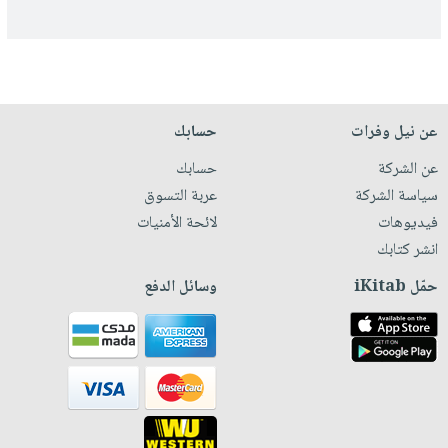
عن نيل وفرات
حسابك
عن الشركة
حسابك
سياسة الشركة
عربة التسوق
فيديوهات
لائحة الأمنيات
انشر كتابك
حمّل iKitab
وسائل الدفع