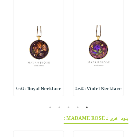
Violet Necklace : قلادة
Royal Necklace : قلادة
5
4
3
2
1
بنود أخرى لـ MADAME ROSE :