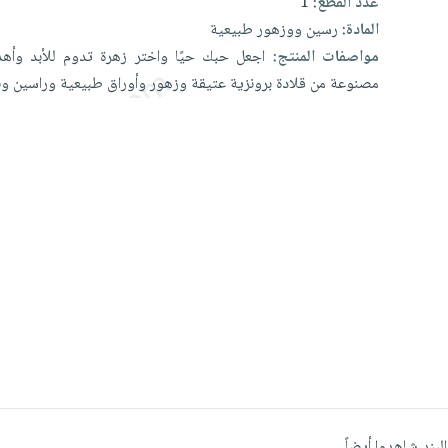
عدد القطع:
1
المادة:
رسين ووزهور طبيعية
مواصفات المنتج:
اجعل
حبك
حيًا
واختر
زهرة
تدوم
للأبد
وأهد
مصنوعة
من
قلادة
برونزية
عتيقة
وزهور
وأوراق
طبيعية
وراسين
وب
البند شاهدوا أيضاً