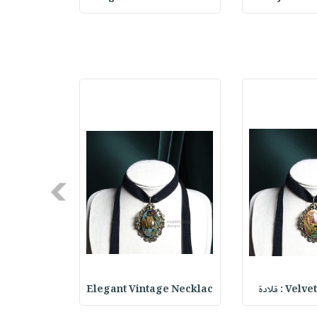
Next
V : قلادة
Elegant Vintage Necklac
Lace Choker : 