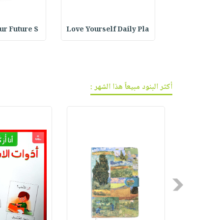
فيديوهات
صابون
عربة
أسئلة
التسوق
أطفال
يتكرر
Bath : ردا
Love Yourself Daily Pla
our Future S
مناسبات
طرحها
نشرة
الإصدارات
خدمات
نيل
وفرات
أكثر البنود مبيعاً هذا الشهر :
انشر
كتابك
تواصل
معنا
Previous