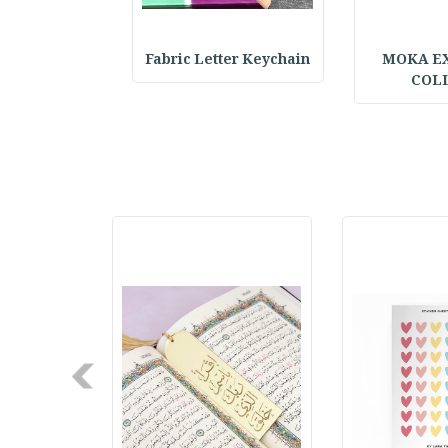
h & Hat Set :
Fabric Letter Keychain
MOKA E
COL
Next