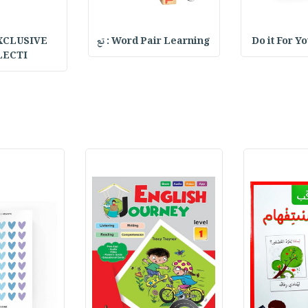
Do it For Y
Word Pair Learning : تع
XCLUSIVE
LECTI