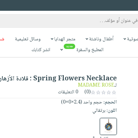
وتية
أطفال وناشئة
متجر الهدايا
وسائل تعليمية
شح
جديد
المطبخ والسفرة
انشر كتابك
Spring Flowers Necklace : قلادة الأزهار الربيعية
لـ
MADAME ROSE
(0)
0 التعليقات
الحجم:
حجم واحد (2.4×0×0)
اللون:
برتقالي