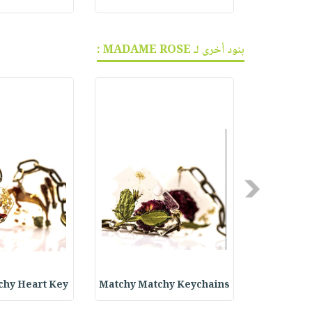
بنود أخرى لـ MADAME ROSE :
Previous
chy Heart Key
Matchy Matchy Keychains
Dried Fl