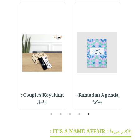
d
Couples Keychain :
Ramadan Agenda :
Hop
مفكرة
سلسل
t
5
4
3
2
1
الأكثر مبيعاً لـ IT’S A NAME AFFAIR :