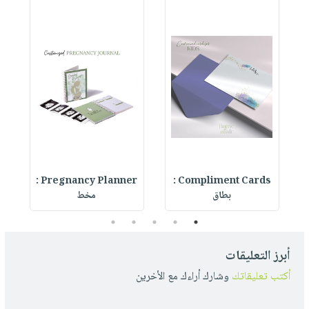
Compliment Cards :
Pregnancy Planner :
er
بطاق
مخط
5
4
3
2
1
أبرز التعليقات
أكتب تعليقاتك
وشارك أراءك مع الأخرين