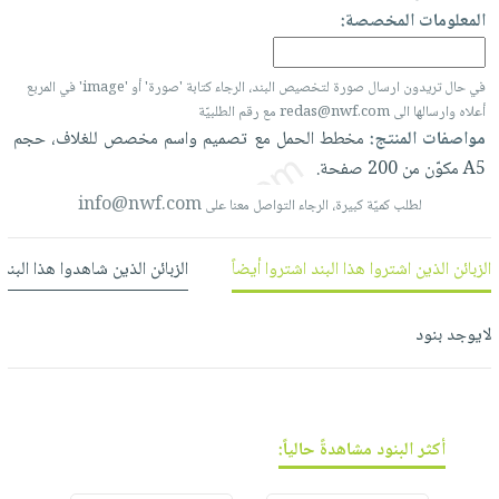
العناية
الأكثر
شحن
المعلومات المخصصة:
أدوات
بالأسنان
مبيعاً
مجاني
المائدة
الحمية
العودة
في حال تريدون ارسال صورة لتخصيص البند، الرجاء كتابة 'صورة' أو 'image' في المربع
بنود
الأوعية
والتغذية
للمدارس
أعلاه وارسالها الى redas@nwf.com مع رقم الطلبيّة
مختارة
والتخزين
اشتراكات
مواصفات المنتج:
مخطط
الحمل
مع
تصميم
واسم
مخصص
للغلاف،
حجم
اكسسوارات
أدوات
A5
مكوّن
من
200
صفحة.
كتب
كل
بحث
المطبخ
الاشتراكات
info@nwf.com
اكسسوارات
لطلب كميّة كبيرة، الرجاء التواصل معنا على
متقدم
منزلية
صندوق
القراءة
الزبائن الذين اشتروا هذا البند اشتروا أيضاً
الزبائن الذين شاهدوا هذا البند
اكسسوارات
نيل
iKitab
ملابس
وفرات
بلا
لايوجد بنود
مطرزات
حدود
عن
حقائب
حسابك
الشركة
حلي
لائحة
سياسة
عناية
أكثر البنود مشاهدةً حالياً:
الأمنيات
الشركة
بالذات