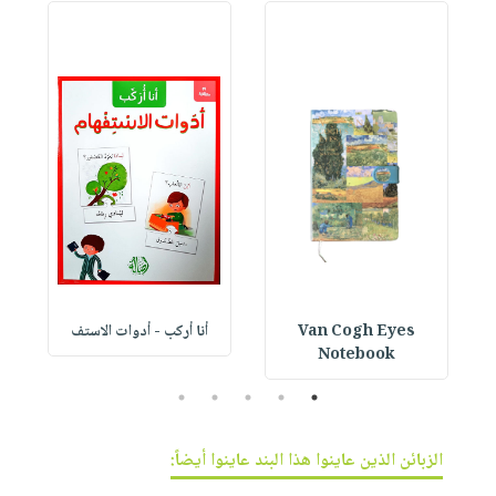
Van Cogh Eyes
أنا أركب - أدوات الاستف
 1
Notebook
5
4
3
2
1
الزبائن الذين عاينوا هذا البند عاينوا أيضاً: