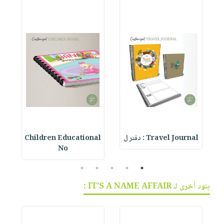
مخطط
Travel Journal : دفتر ل
Children Educational
 :
No
5
4
3
2
1
بنود أخرى لـ IT’S A NAME AFFAIR :