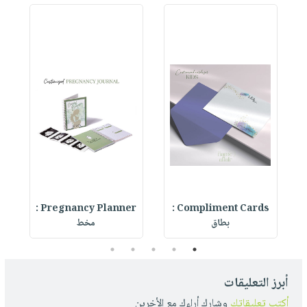
Compliment Cards :
Pregnancy Planner :
er
بطاق
مخط
5
4
3
2
1
أبرز التعليقات
أكتب تعليقاتك
وشارك أراءك مع الأخرين