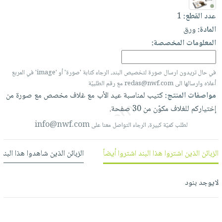
العناية
الأكثر
شحن
أدوات
عدد القطع:
1
بالأسنان
مبيعاً
مجاني
المائدة
المادة:
ورق
الحمية
العودة
بنود
الأوعية
المعلومات المخصصة:
والتغذية
للمدارس
مختارة
والتخزين
اشتراكات
اكسسوارات
أدوات
في حال تريدون ارسال صورة لتخصيص البند، الرجاء كتابة 'صورة' أو 'image' في المربع
كتب
كل
بحث
المطبخ
أعلاه وارسالها الى redas@nwf.com مع رقم الطلبيّة
الاشتراكات
اكسسوارات
متقدم
مواصفات المنتج:
كتيب
لمناسبة
عيد
الأب
مع
غلاف
مخصص
مع
صورة
من
منزلية
صندوق
إختياركم
للغلاف
مكوّن
من
30
صفحة.
القراءة
اكسسوارات
info@nwf.com
لطلب كميّة كبيرة، الرجاء التواصل معنا على
نيل
iKitab
ملابس
وفرات
بلا
مطرزات
الزبائن الذين اشتروا هذا البند اشتروا أيضاً
الزبائن الذين شاهدوا هذا البند
حدود
عن
حقائب
حسابك
الشركة
حلي
لايوجد بنود
لائحة
سياسة
عناية
الأمنيات
الشركة
بالذات