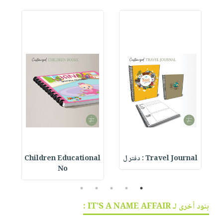
مخطط
Travel Journal : دفتر ل
Children Educational
 :
No
5
4
3
2
1
بنود أخرى لـ IT’S A NAME AFFAIR :