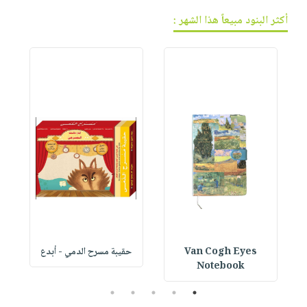
أكثر البنود مبيعاً هذا الشهر :
B
Van Cogh Eyes
حقيبة مسرح الدمي - أبدع
p
Notebook
5
4
3
2
1