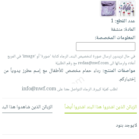
العناية
الأكثر
شحن
أدوات
بالأسنان
مبيعاً
مجاني
المائدة
عدد القطع:
1
الحمية
العودة
بنود
الأوعية
المادة:
منشفة
والتغذية
للمدارس
مختارة
والتخزين
اشتراكات
المعلومات المخصصة:
اكسسوارات
أدوات
كتب
كل
بحث
المطبخ
الاشتراكات
في حال تريدون ارسال صورة لتخصيص البند، الرجاء كتابة 'صورة' أو 'image' في المربع
اكسسوارات
متقدم
أعلاه وارسالها الى redas@nwf.com مع رقم الطلبيّة
منزلية
صندوق
مواصفات المنتج:
رداء
حمام
مخصص
للأطفال
مع
إسم
مطرز
يدوياً
من
القراءة
اكسسوارات
إختياركم.
نيل
iKitab
ملابس
info@nwf.com
لطلب كميّة كبيرة، الرجاء التواصل معنا على
وفرات
بلا
مطرزات
حدود
عن
حقائب
حسابك
الزبائن الذين اشتروا هذا البند اشتروا أيضاً
الزبائن الذين شاهدوا هذا البند
الشركة
حلي
لائحة
سياسة
عناية
لايوجد بنود
الأمنيات
الشركة
بالذات