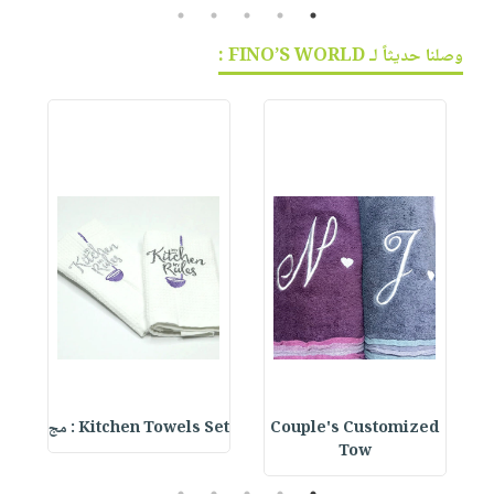
5
4
3
2
1
وصلنا حديثاً لـ FINO’S WORLD :
Couple's Customized
Kitchen Towels Set : مج
et
Tow
5
4
3
2
1