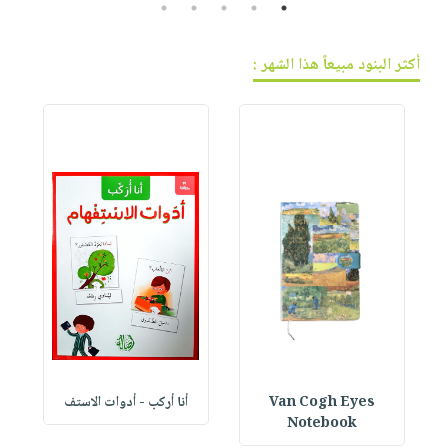
5
4
3
2
1
أكثر البنود مبيعاً هذا الشهر :
Van Cogh Eyes
أنا أركب - أدوات الاستف
 1
Notebook