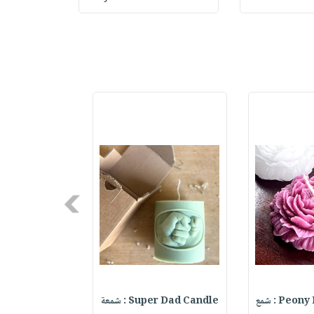
Next
Pe : شمع
Super Dad Candle : شمعة
ed Design Not