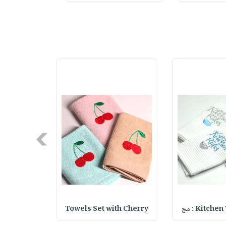
Next
Kitch : مج
Towels Set with Cherry
th Feather