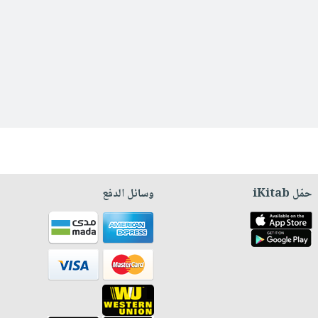
حمّل iKitab
وسائل الدفع