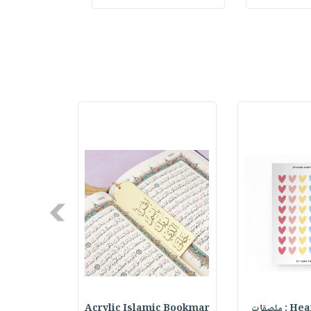
LECTI
Next
ملصقات
Acrylic Islamic Bookmar
حقيبة مسر