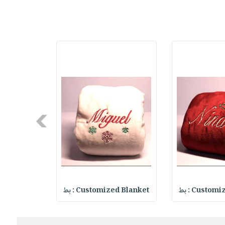
Next
Custo : بط
Customized Blanket : بط
zed Blanket