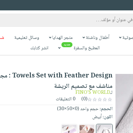
وتية
أطفال وناشئة
متجر الهدايا
وسائل تعليمية
شح
جديد
المطبخ والسفرة
انشر كتابك
 with Feather Design
مناشف مع تصميم الريشة
لـ
FINO’S WORLD
(0)
0 التعليقات
الحجم:
حجم واحد (0×50×30)
اللون:
أبيض