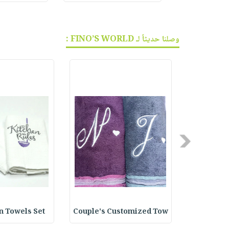
وصلنا حديثاً لـ FINO’S WORLD :
Previous
Towels Se
Couple's Customized Tow
chen Towels Set