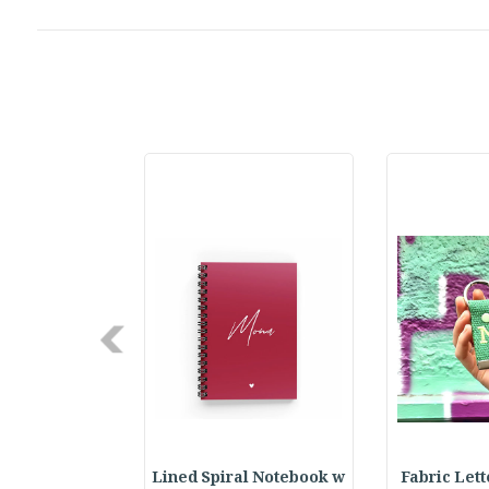
Next
XCLUSIVE
Lined Spiral Notebook w
Fabric Let