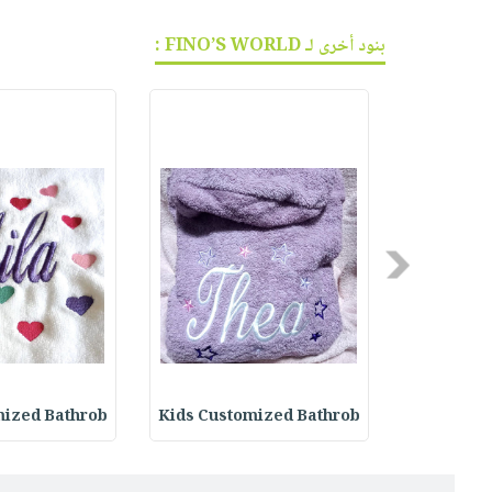
بنود أخرى لـ FINO’S WORLD :
Previous
mized Bathrob
Kids Customized Bathrob
Couple's 