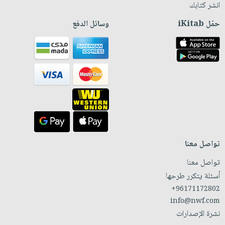
انشر كتابك
حمّل iKitab
وسائل الدفع
تواصل معنا
تواصل معنا
أسئلة يتكرر طرحها
+96171172802
info@nwf.com
نشرة الإصدارات