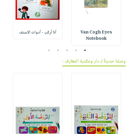
Van Cogh Eyes
أنا أركب - أدوات الاستف
 1
Notebook
5
4
3
2
1
وصلنا حديثاً لـ دار ومكتبة المعارف :