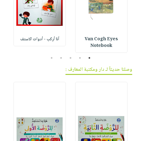
Van Cogh Eyes
أنا أركب - أدوات الاستف
 1
Notebook
5
4
3
2
1
وصلنا حديثاً لـ دار ومكتبة المعارف :