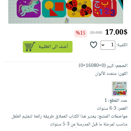
إختياراتنا
تعليمية
أسئلة
إختياراتنا
المواضيع
iKitab
يتكرر
كتب
بلا
الأكثر
طرحها
أكاديمية
الصحة
حدود
مبيعاً
تحميل
17.00$
والعناية
صندوق
%15
20.00$
أسئلة
إختياراتنا
masmu3
الشخصية
القراءة
يتكرر
وسائل
على
الكمية:
جديد
English
طرحها
تعليمية
Android
books
الكل
تحميل
صندوق
تحميل
الحجم:
كبير (0×16080×0)
iKitab
أجهزة
القراءة
المطبخ
masmu3
اللون:
متعدد الألوان
على
العناية
والسفرة
على
جوائز
Android
جديد
الشخصية
Apple
تحميل
العناية
الكل
iKitab
وتصفيف
عدد القطع:
1
أواني
متجر
على
الشعر
العمر:
3-6 سنوات
الطهي
الهدايا
Apple
مواصفات المنتج:
يعتبر
هذا
الكتاب
العملاق
طريقة
رائعة
لتعليم
الطفل
العناية
أدوات
مناسب
لمرحلة
ما
قبل
المدرسة
من
3-5
سنوات
بالجسم
أقسام
الخبز