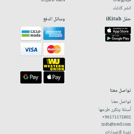
فيديوهات
لائحة الأمنيات
انشر كتابك
حمّل iKitab
وسائل الدفع
تواصل معنا
تواصل معنا
أسئلة يتكرر طرحها
+96171172802
info@nwf.com
نشرة الإصدارات