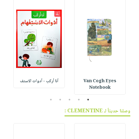
Van Cogh Eyes
أنا أركب - أدوات الاستف
 1
Notebook
5
4
3
2
1
وصلنا حديثاً لـ CLEMENTINE :