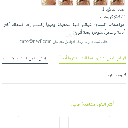
العناية
الأكثر
شحن
أدوات
عدد القطع:
1
بالأسنان
مبيعاً
مجاني
المائدة
المادة:
كروشيه
الحمية
العودة
بنود
الأوعية
مواصفات المنتج:
خواتم
فنية
مشغولة
يدوياً
إكسسوارات
تجعلك
أكثر
والتغذية
للمدارس
مختارة
والتخزين
أناقة
وسحراً.
متوفرة
بعدة
ألوان.
اشتراكات
اكسسوارات
أدوات
info@nwf.com
لطلب كميّة كبيرة، الرجاء التواصل معنا على
كتب
كل
بحث
المطبخ
الاشتراكات
اكسسوارات
متقدم
الزبائن الذين اشتروا هذا البند اشتروا أيضاً
الزبائن الذين شاهدوا هذا البند
منزلية
صندوق
القراءة
اكسسوارات
لايوجد بنود
نيل
iKitab
ملابس
وفرات
بلا
مطرزات
حدود
عن
حقائب
حسابك
الشركة
أكثر البنود مشاهدةً حالياً:
حلي
لائحة
سياسة
عناية
الأمنيات
الشركة
بالذات