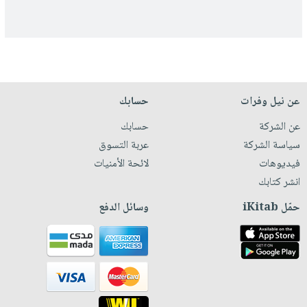
عن نيل وفرات
حسابك
عن الشركة
حسابك
سياسة الشركة
عربة التسوق
فيديوهات
لائحة الأمنيات
انشر كتابك
حمّل iKitab
وسائل الدفع