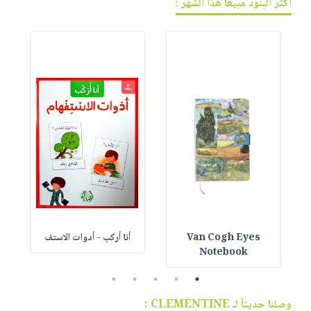
أكثر البنود مبيعاً هذا الشهر :
Van Cogh Eyes
أنا أركب - أدوات الاستف
 1
Notebook
5
4
3
2
1
وصلنا حديثاً لـ CLEMENTINE :