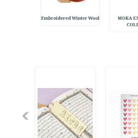
elf Daily Pla
Embroidered Winter Wool
MOKA E
COL
Next