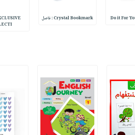
Do it For Y
Crystal Bookmark : فاصل
XCLUSIVE
LECTI