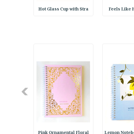
up with St
Hot Glass Cup with Stra
Feels Like
Next
k with Pl
Pink Ornamental Floral
Lemon Notebo