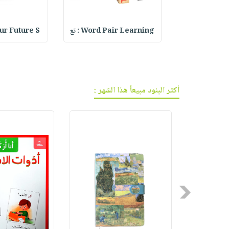
فيديوهات
صابون
عربة
أسئلة
التسوق
أطفال
يتكرر
Fabric Lett
Word Pair Learning : تع
our Future S
مناسبات
طرحها
نشرة
الإصدارات
خدمات
نيل
وفرات
أكثر البنود مبيعاً هذا الشهر :
انشر
كتابك
تواصل
معنا
Previous