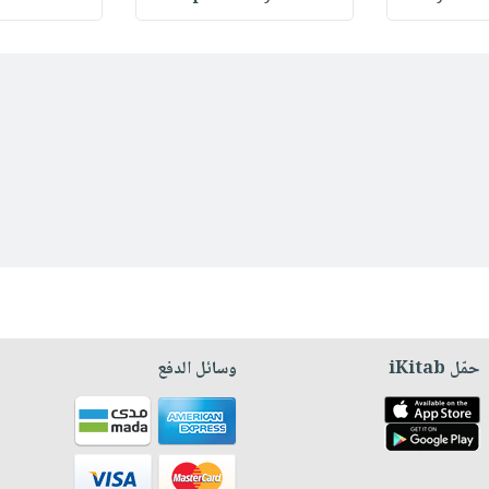
حمّل iKitab
وسائل الدفع