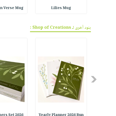
an Verse Mug
Lilies Mug
Bullet Jo
بنود أخرى لـ Shop of Creations :
Previous
2026 Daily Planners Set
Yearly Planner 2026 Bun
Art