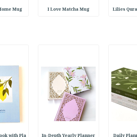
 Home Mug
I Love Matcha Mug
Lilies Qur
ok with Pla
In-Depth Yearly Planner