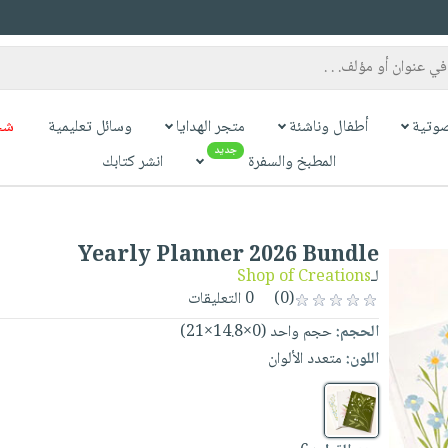
وتية
أطفال وناشئة
متجر الهدايا
وسائل تعليمية
شح
جديد
المطبخ والسفرة
انشر كتابك
Yearly Planner 2026 Bundle
لـ
Shop of Creations
(0)
0 التعليقات
الحجم:
حجم واحد (0×14.8×21)
اللون:
متعدد الألوان