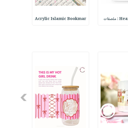
ملصقات
Acrylic Islamic Bookmar
حقيبة مسر
Next