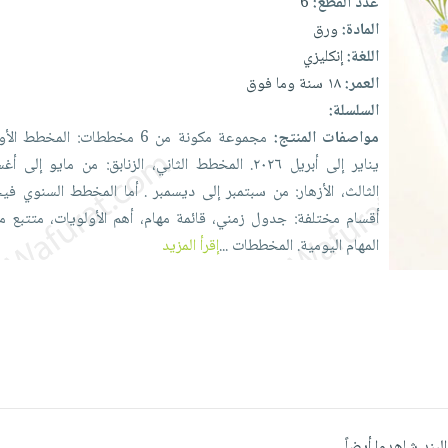
عدد القطع:
6
المادة:
ورق
اللغة:
إنكليزي
العمر:
١٨ سنة وما فوق
السلسلة:
مواصفات المنتج:
مجموعة
مكونة
من
6
مخططات:
المخطط
الأ
يناير
إلى
أبريل
٢٠٢٦.
المخطط
الثاني،
الزنابق:
من
مايو
إلى
أغ
الثالث،
الأزهار:
من
سبتمبر
إلى
ديسمبر
.
أما
المخطط
السنوي
في
أقسام
مختلفة:
جدول
زمني،
قائمة
مهام،
أهم
الأولويات،
متتبع
م
المهام
اليومية.
المخططات
...
إقرأ المزيد
البند شاهدوا أيضاً